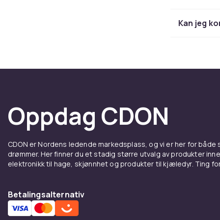
nedbrytningsh
Kan jeg ko
Ferdig
Ferdig
kompo
Kjøp 
Bredt utvalg
Oppdag CDON
Slik f
CDON er Nordens ledende markedsplass, og vi er her for både
En velfungere
drømmer. Her finner du et stadig større utvalg av produkter inne
karbonrike bl
elektronikk til hage, skjønnhet og produkter til kjæledyr. Ting for 
fremskynder 
om vinteren. 
Betalingsalternativ
jordstruktur
erfarne gart