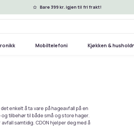
Bare 399 kr. igjen til fri frakt!
tronikk
Mobiltelefoni
Kjøkken & hushold
et enkelt å ta vare på hageavfall på en
og tilbehør til både små og store hager.
avfall samtidig. CDON hjelper deg med å