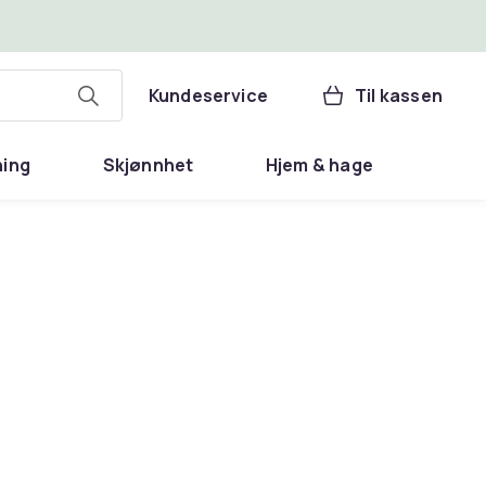
Kundeservice
Til kassen
ning
Skjønnhet
Hjem & hage