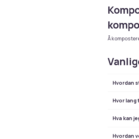
Kompo
kompos
Å kompostere 
CDON finner d
kompostluft
Vanlig
Kompos
kompo
Hvordan st
Kompostere
Hvor lang 
modeller for 
Kompos
Hva kan je
Kompostluft
Hvordan ve