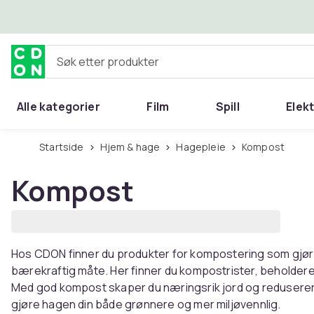
Hopp til hovedinnhold
Søk etter produkter
Alle kategorier
Film
Spill
Elek
Startside
Hjem & hage
Hagepleie
Kompost
Kompost
Hos CDON finner du produkter for kompostering som gjør d
bærekraftig måte. Her finner du kompostrister, beholdere 
Med god kompost skaper du næringsrik jord og reduserer 
gjøre hagen din både grønnere og mer miljøvennlig.