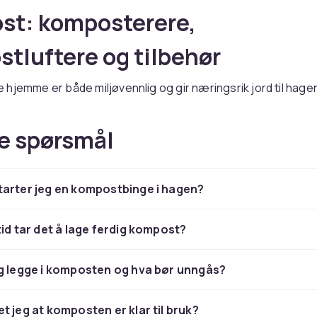
st: komposterere,
tluftere og tilbehør
hjemme er både miljøvennlig og gir næringsrik jord til hage
u alt som trengs, fra
komposterere
for hage- og matavfall ti
ere
for raskere nedbrytning.
e spørsmål
terere for varm eller kald
st
arter jeg en kompostbinge i hagen?
re
finnes som varme­komposter for matavfall hele året, og en
tid tar det å lage ferdig kompost?
hageavfall. Velg størrelse etter husstand og hagens størrel
tluftere for raskere nedbryt
g legge i komposten og hva bør unngås?
ere
blander oksygen inn i kompostmassen og øker
t jeg at komposten er klar til bruk?