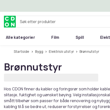
Hopp til hovedinnhold
Søk etter produkter
Alle kategorier
Film
Spill
Elek
Startside
Bygg
Elektrisk utstyr
Brønnutstyr
Brønnutstyr
Hos CDON finner du kabler og foringsrør som holder kabl
slitasje, fuktighet og uønsket bøying. Velg installasjonsk
smått tilbehør som passer for både renovering og nybygg
kabling til å se bedre ut, reduserer forstyrrelser og foren