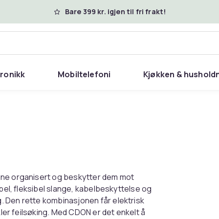
Bare 399 kr. igjen til fri frakt!
tronikk
Mobiltelefoni
Kjøkken & hushold
ene organisert og beskytter dem mot
abel, fleksibel slange, kabelbeskyttelse og
. Den rette kombinasjonen får elektrisk
kler feilsøking. Med CDON er det enkelt å