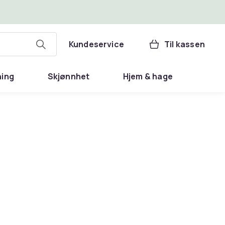
Kundeservice
Til kassen
ning
Skjønnhet
Hjem & hage