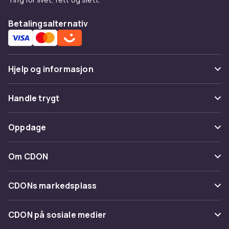
Betalingsalternativ
Hjelp og informasjon
Vanlige spørsmål
Handle trygt
Spor pakke
Betaling
Oppdage
Angre & returner her
Levering
Kategorier
Kontakt oss
Om CDON
Vilkår & policy
Varemerker
Om oss
Tilbakekallinger
CDONs markedsplass
Guider
Kundeanmeldelser
Merchant Help Center
CDON på sosiale medier
Jobbe på CDON