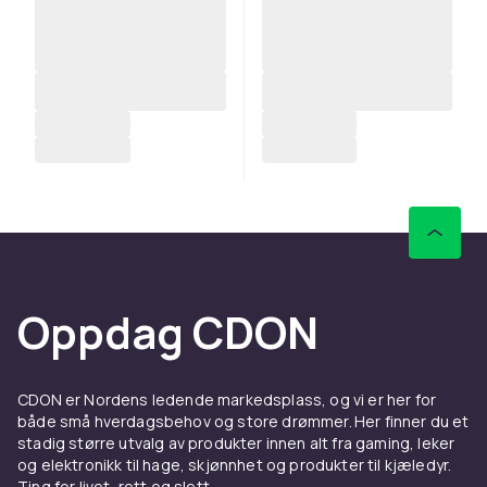
Oppdag CDON
CDON er Nordens ledende markedsplass, og vi er her for
både små hverdagsbehov og store drømmer. Her finner du et
stadig større utvalg av produkter innen alt fra gaming, leker
og elektronikk til hage, skjønnhet og produkter til kjæledyr.
Ting for livet, rett og slett.