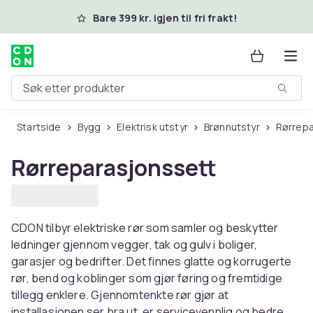
Hopp til hovedinnhold
Bare 399 kr. igjen til fri frakt!
Søk etter produkter
Startside
Bygg
Elektrisk utstyr
Brønnutstyr
Rørrep
Rørreparasjonssett
CDON tilbyr elektriske rør som samler og beskytter
ledninger gjennom vegger, tak og gulv i boliger,
garasjer og bedrifter. Det finnes glatte og korrugerte
rør, bend og koblinger som gjør føring og fremtidige
tillegg enklere. Gjennomtenkte rør gjør at
installasjonen ser bra ut, er servicevennlig og bedre