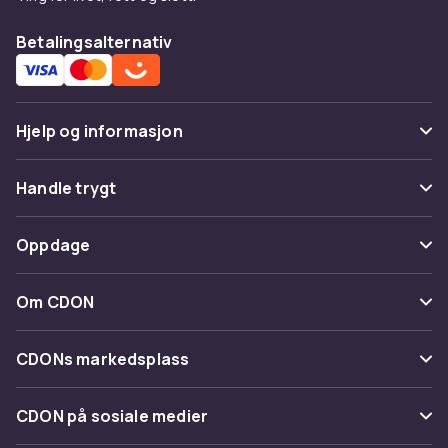
Betalingsalternativ
Hjelp og informasjon
Vanlige spørsmål
Handle trygt
Spor pakke
Betaling
Oppdage
Angre & returner her
Levering
Kategorier
Kontakt oss
Om CDON
Vilkår & policy
Varemerker
Om oss
Tilbakekallinger
CDONs markedsplass
Guider
Kundeanmeldelser
Merchant Help Center
CDON på sosiale medier
Jobbe på CDON