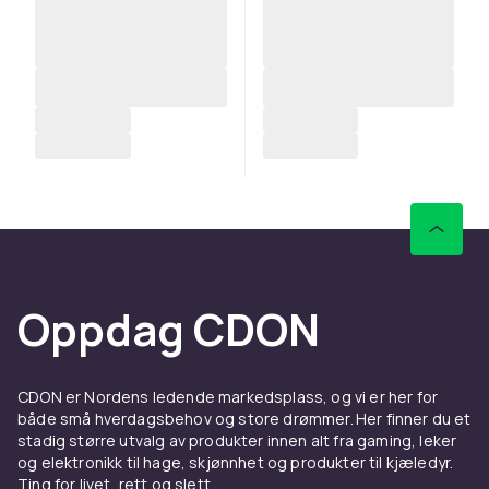
Oppdag CDON
CDON er Nordens ledende markedsplass, og vi er her for
både små hverdagsbehov og store drømmer. Her finner du et
stadig større utvalg av produkter innen alt fra gaming, leker
og elektronikk til hage, skjønnhet og produkter til kjæledyr.
Ting for livet, rett og slett.