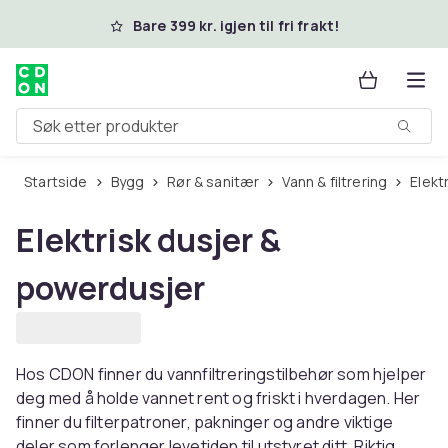
Hopp til hovedinnhold
Bare 399 kr. igjen til fri frakt!
Søk etter produkter
Startside
Bygg
Rør & sanitær
Vann & filtrering
Elek
Elektrisk dusjer &
powerdusjer
Hos CDON finner du vannfiltreringstilbehør som hjelper
deg med å holde vannet rent og friskt i hverdagen. Her
finner du filterpatroner, pakninger og andre viktige
deler som forlenger levetiden til utstyret ditt. Riktig