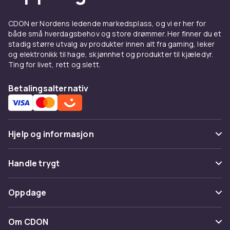
CDON er Nordens ledende markedsplass, og vi er her for
både små hverdagsbehov og store drømmer. Her finner du et
stadig større utvalg av produkter innen alt fra gaming, leker
og elektronikk til hage, skjønnhet og produkter til kjæledyr.
Ting for livet, rett og slett.
Betalingsalternativ
Hjelp og informasjon
Vanlige spørsmål
Handle trygt
Spor pakke
Betaling
Oppdage
Angre & returner her
Levering
Kategorier
Kontakt oss
Om CDON
Vilkår & policy