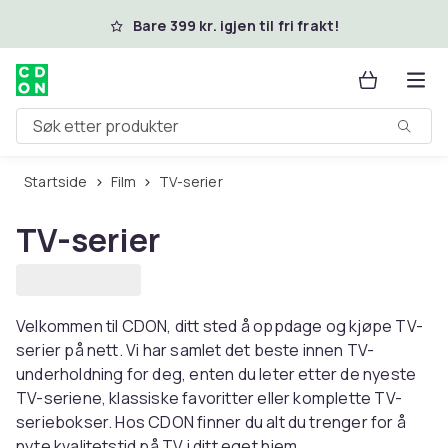
Hopp til hovedinnhold
Bare 399 kr. igjen til fri frakt!
Søk etter produkter
Startside
Film
TV-serier
TV-serier
Velkommen til CDON, ditt sted å oppdage og kjøpe TV-
serier på nett. Vi har samlet det beste innen TV-
underholdning for deg, enten du leter etter de nyeste
TV-seriene, klassiske favoritter eller komplette TV-
seriebokser. Hos CDON finner du alt du trenger for å
nyte kvalitetstid på TV i ditt eget hjem.