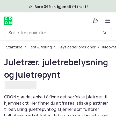
Hopp til hovedinnhold
Bare 399 kr. igjen til fri frakt!
Søk etter produkter
Startside
Fest & feiring
Høytidsdekorasjoner
Julepyn
Juletrær, juletrebelysning
og juletrepynt
CDON gjør det enkelt å finne det perfekte juletreet til
hjemmet ditt. Her finner du alt fra realistiske plasttrær
til belysning, juletrepynt og stjerner som fullfører
helhetsinntrykket. Enten du foretrekker klassisk grønt,