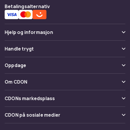
Betalingsalternativ
Hjelp og informasjon
Vanlige spørsmål
Handle trygt
Spor pakke
Betaling
Oppdage
Angre & returner her
Levering
Kategorier
Kontakt oss
Om CDON
Vilkår & policy
Varemerker
Om oss
Tilbakekallinger
CDONs markedsplass
Guider
Kundeanmeldelser
Merchant Help Center
CDON på sosiale medier
Jobbe på CDON