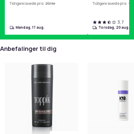
Produktsikkerhetsinformasjon
Tidligere laveste pris:
201 kr
Tidligere laveste pris:
143
3,7
mandag, 17 aug.
torsdag, 20 aug.
Anbefalinger til dig