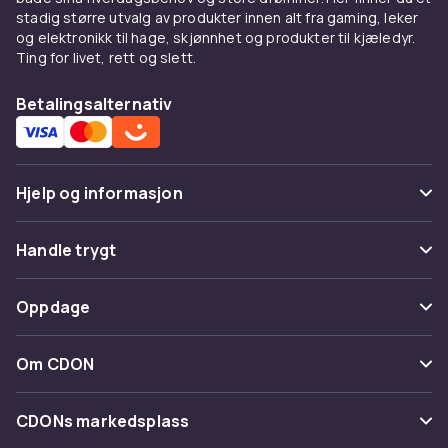
stadig større utvalg av produkter innen alt fra gaming, leker
og elektronikk til hage, skjønnhet og produkter til kjæledyr.
Ting for livet, rett og slett.
Betalingsalternativ
Hjelp og informasjon
Vanlige spørsmål
Handle trygt
Spor pakke
Betaling
Oppdage
Angre & returner her
Levering
Kategorier
Kontakt oss
Om CDON
Vilkår & policy
Varemerker
Om oss
Tilbakekallinger
CDONs markedsplass
Guider