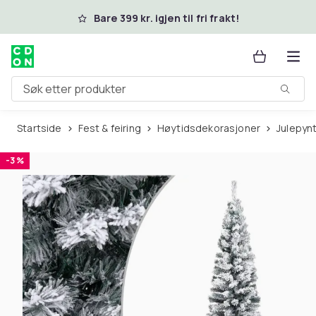
Hopp til hovedinnhold
Bare 399 kr. igjen til fri frakt!
Søk etter produkter
Startside
Fest & feiring
Høytidsdekorasjoner
Julepyn
-3 %