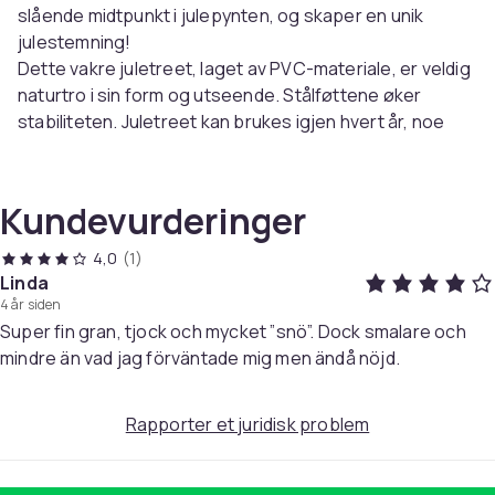
slående midtpunkt i julepynten, og skaper en unik
julestemning!
Dette vakre juletreet, laget av PVC-materiale, er veldig
naturtro i sin form og utseende. Stålføttene øker
stabiliteten. Juletreet kan brukes igjen hvert år, noe
som gjør det til et veldig økonomisk valg sammenlignet
med et ekte tre. I tillegg kan det brukes både innendørs
og skjermet utendørs.
Kundevurderinger
Farge: grønn
4,0
(1)
Materialer: PVC, stål
Linda
Total høyde: 180 cm
4 år siden
Diameter tre: 48 cm
Super fin gran, tjock och mycket ”snö”. Dock smalare och
Med 368 tupper
mindre än vad jag förväntade mig men ändå nöjd.
Med flokket, hvit snø
Egnet for både innendørs og skjermet utendørs bruk
Montering kreves: ja
Rapporter et juridisk problem
Leveransen inneholder:
1 x kunstig juletre