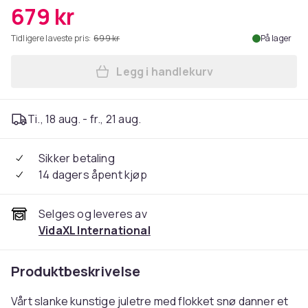
679 kr
Tidligere laveste pris:
699 kr
På lager
Legg i handlekurv
Legg vidaXL Slankt kunstig 
Ti., 18 aug. - fr., 21 aug.
Sikker betaling
14 dagers åpent kjøp
Selges og leveres av
VidaXL International
Produktbeskrivelse
Vårt slanke kunstige juletre med flokket snø danner et