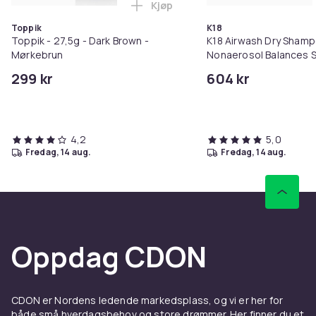
Kjøp
Legg Toppik - 27,5g - Dark Brow
Toppik
K18
Toppik - 27,5g - Dark Brown -
K18 Airwash Dry Sham
Mørkebrun
Nonaerosol Balances S
Controls Excess Oil
299 kr
604 kr
4,2
5,0
fredag, 14 aug.
fredag, 14 aug.
Oppdag CDON
CDON er Nordens ledende markedsplass, og vi er her for
både små hverdagsbehov og store drømmer. Her finner du et