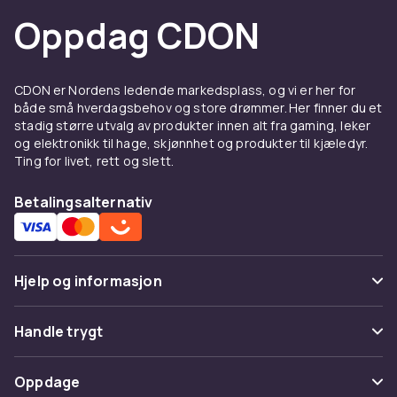
kompatibilitet.
Oppdag CDON
Kjøp batterier til bærbare datamaskiner hos
CDON.
CDON er Nordens ledende markedsplass, og vi er her for
Fordeler og bruksanvisning
både små hverdagsbehov og store drømmer. Her finner du et
for Batterier til bærbare
stadig større utvalg av produkter innen alt fra gaming, leker
og elektronikk til hage, skjønnhet og produkter til kjæledyr.
datamaskiner
Ting for livet, rett og slett.
Hos CDON finner du Batterier til bærbare
Betalingsalternativ
datamaskiner fra ledende produsenter til
konkurransedyktige priser. Vårt brede
sortiment dekker alle prisklasser, fra
innstegsmodeller til avanserte profesjonelle
Hjelp og informasjon
løsninger. Alle produkter er sertifiserte og
møter europeiske kvalitets- og
Vanlige spørsmål
Handle trygt
sikkerhetsstandarder.
Spor pakke
Når du kjøper Batterier til bærbare
Betaling
Oppdage
datamaskiner hos CDON, får du tilgang til
Angre & returner her