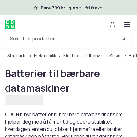
Hopp til hovedinnhold
Bare 399 kr. igjen til fri frakt!
Søk etter produkter
Startside
Elektronikk
Elektronikktilbehør
Strøm
Bat
Batterier til bærbare
datamaskiner
CDON tilbyr batterier til bærbare datamaskiner som
hjelper deg med å få mer tid og bedre stabilitet i
hverdagen, enten du jobber hjemmefra eller bruker
datamaskinen på farten. Her finner du modeller som