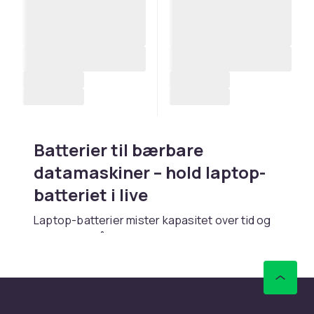
Batterier til bærbare
datamaskiner – hold laptop-
batteriet i live
Laptop-batterier mister kapasitet over tid og
bør byttes når de ikke lenger holder
tilstrekkelig strøm. Originalkompatible
erstatningsbatterier finnes for de fleste
populære laptopmodeller. Kontroller
modellnummeret nøye for å sikre