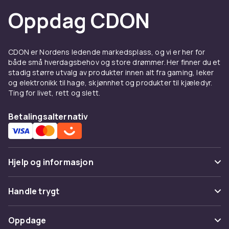
kompatibilitet.
Oppdag CDON
Kjøp batterier til bærbare datamaskiner hos
CDON.
CDON er Nordens ledende markedsplass, og vi er her for
Fordeler og bruksanvisning
både små hverdagsbehov og store drømmer. Her finner du et
for Batterier til bærbare
stadig større utvalg av produkter innen alt fra gaming, leker
og elektronikk til hage, skjønnhet og produkter til kjæledyr.
datamaskiner
Ting for livet, rett og slett.
Hos CDON finner du Batterier til bærbare
Betalingsalternativ
datamaskiner fra ledende produsenter til
konkurransedyktige priser. Vårt brede
sortiment dekker alle prisklasser, fra
innstegsmodeller til avanserte profesjonelle
Hjelp og informasjon
løsninger. Alle produkter er sertifiserte og
møter europeiske kvalitets- og
Vanlige spørsmål
Handle trygt
sikkerhetsstandarder.
Spor pakke
Når du kjøper Batterier til bærbare
Betaling
Oppdage
datamaskiner hos CDON, får du tilgang til
Angre & returner her