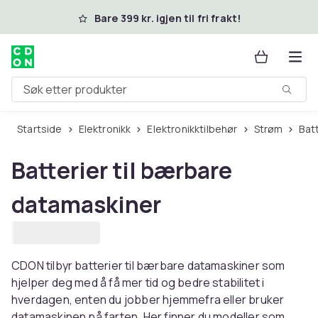
Hopp til hovedinnhold
Bare 399 kr. igjen til fri frakt!
Søk etter produkter
Startside
Elektronikk
Elektronikktilbehør
Strøm
Bat
Batterier til bærbare
datamaskiner
CDON tilbyr batterier til bærbare datamaskiner som
hjelper deg med å få mer tid og bedre stabilitet i
hverdagen, enten du jobber hjemmefra eller bruker
datamaskinen på farten. Her finner du modeller som