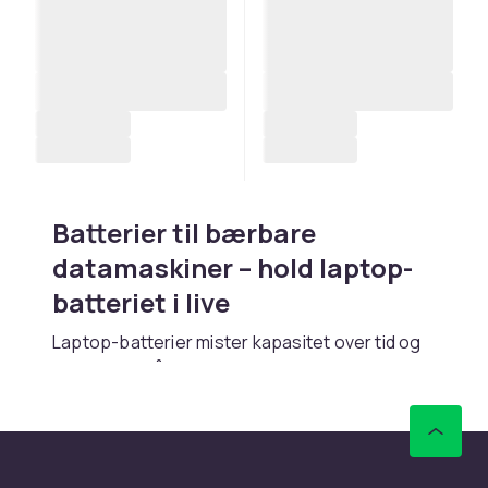
Batterier til bærbare
datamaskiner – hold laptop-
batteriet i live
Laptop-batterier mister kapasitet over tid og
bør byttes når de ikke lenger holder
tilstrekkelig strøm. Originalkompatible
erstatningsbatterier finnes for de fleste
populære laptopmodeller. Kontroller
modellnummeret nøye for å sikre