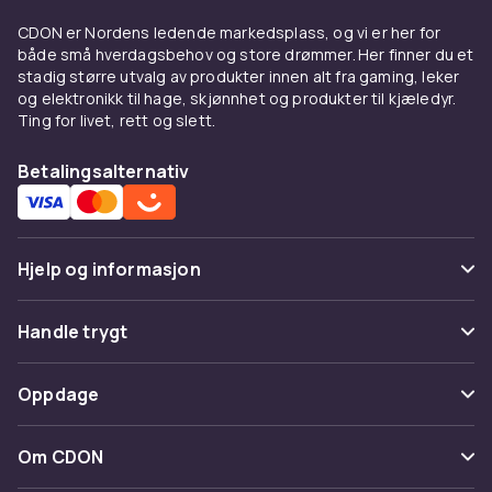
CDON er Nordens ledende markedsplass, og vi er her for
både små hverdagsbehov og store drømmer. Her finner du et
stadig større utvalg av produkter innen alt fra gaming, leker
og elektronikk til hage, skjønnhet og produkter til kjæledyr.
Ting for livet, rett og slett.
Betalingsalternativ
Hjelp og informasjon
Vanlige spørsmål
Handle trygt
Spor pakke
Betaling
Oppdage
Angre & returner her
Levering
Kategorier
Kontakt oss
Om CDON
Vilkår & policy