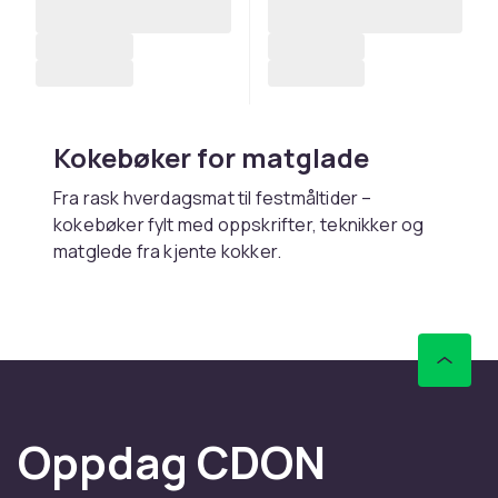
Kokebøker for matglade
Fra rask hverdagsmat til festmåltider –
kokebøker fylt med oppskrifter, teknikker og
matglede fra kjente kokker.
Kjøp kokebøker online hos
CDON
Hos CDON finner du kokebøker – med rask
levering og trygt kjøp.
Oppdag CDON