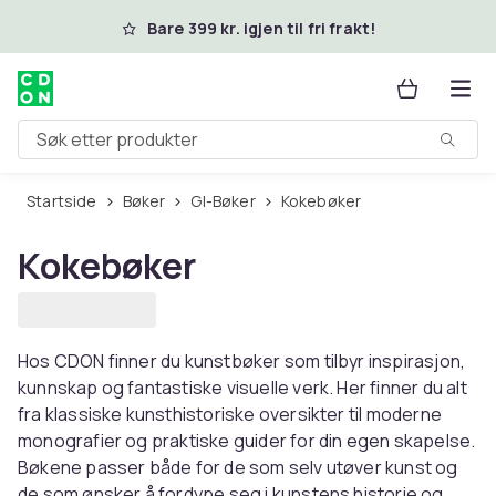
Hopp til hovedinnhold
Bare 399 kr. igjen til fri frakt!
Søk etter produkter
Startside
Bøker
GI-Bøker
Kokebøker
Kokebøker
Hos CDON finner du kunstbøker som tilbyr inspirasjon,
kunnskap og fantastiske visuelle verk. Her finner du alt
fra klassiske kunsthistoriske oversikter til moderne
monografier og praktiske guider for din egen skapelse.
Bøkene passer både for de som selv utøver kunst og
de som ønsker å fordype seg i kunstens historie og