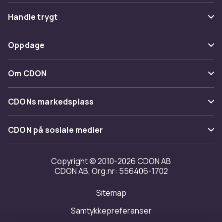
Vanlige spørsmål
Handle trygt
Spor pakke
Betaling
Oppdage
Angre & returner her
Levering
Kategorier
Kontakt oss
Om CDON
Vilkår & policy
Varemerker
Om oss
Tilbakekallinger
CDONs markedsplass
Guider
Kundeanmeldelser
Merchant Help Center
CDON på sosiale medier
Jobbe på CDON
Investor relations
Copyright © 2010-2026 CDON AB
CDON AB, Org.nr: 556406-1702
Tilgjengelighet
Sitemap
Samtykkepreferanser