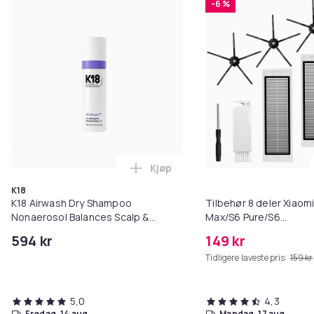
-6 %
Kjøp
Legg K18 Airwash Dry Shampoo No
K18
K18 Airwash Dry Shampoo
Tilbehør 8 deler Xiaom
Nonaerosol Balances Scalp &
Max/S6 Pure/S6
Controls Excess Oil
MAXV/S50/S51/S55/S5
594 kr
149 kr
Tidligere laveste pris:
159 kr
5,0
4,3
fredag, 14 aug.
mandag, 17 aug.