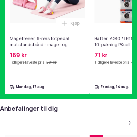
Kjøp
Legg Magetrener, 6-rørs fotp
Magetrener, 6-rørs fotpedal
Batteri AG10 / LR1130
motstandsbånd - mage- og
10-pakning PKcell
kjernetrening, yoga og
169 kr
71 kr
hjemmegymnastikk Pink
Tidligere laveste pris:
201 kr
Tidligere laveste pris:
76 
mandag, 17 aug.
fredag, 14 aug.
Anbefalinger til dig