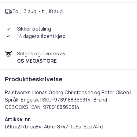
To., 13 aug. - ti., 18 aug.
Sikker betaling
14 dagers åpent kjøp
Selges og leveres av
CS MEGASTORE
Produktbeskrivelse
Paintworks | Jonas Georg Christensen og Peter Olsen |
Språk: Engelsk | SKU: 9789188369314 | Brand:
CSBOOKS | EAN: 9789188369314
Artikkel nr.
b9bb217b-ca84-46fc-8747-1e5af5ce74fd