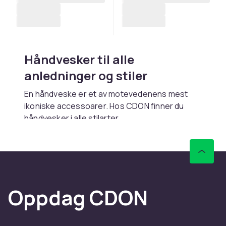
Håndvesker til alle
anledninger og stiler
En håndveske er et av motevedenens mest
ikoniske accessoarer. Hos CDON finner du
håndvesker
i alle stilarter.
Skulderveske og toteveske er de mest
populære håndveske-typene.
Håndvesker finnes i ekte skinn, kunstskinn,
canvas og nylon. Ekte skinn holder lengst.
Oppdag CDON
Hos CDON finner du et komplett sortiment av
vesker og
reiseutstyr
til konkurransedyktige
priser med trygt kjøp, rask levering og enkel