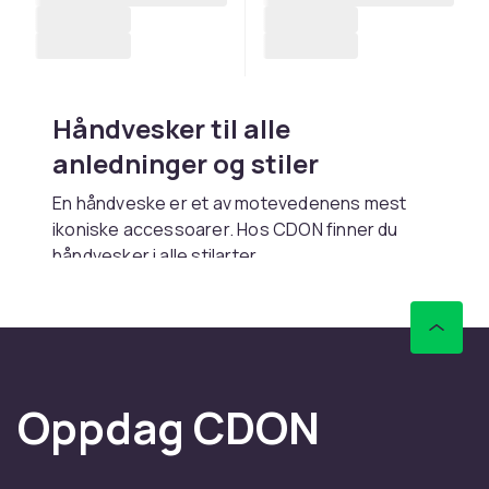
Håndvesker til alle
anledninger og stiler
En håndveske er et av motevedenens mest
ikoniske accessoarer. Hos CDON finner du
håndvesker
i alle stilarter.
Skulderveske og toteveske er de mest
populære håndveske-typene.
Håndvesker finnes i ekte skinn, kunstskinn,
canvas og nylon. Ekte skinn holder lengst.
Oppdag CDON
Hos CDON finner du et komplett sortiment av
vesker og
reiseutstyr
til konkurransedyktige
priser med trygt kjøp, rask levering og enkel