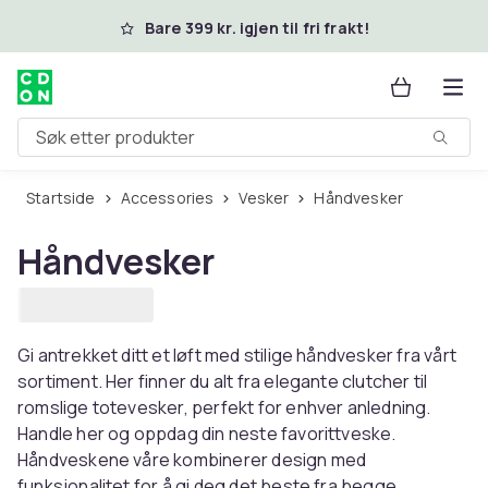
Hopp til hovedinnhold
Bare 399 kr. igjen til fri frakt!
Søk etter produkter
Startside
Accessories
Vesker
Håndvesker
Håndvesker
Gi antrekket ditt et løft med stilige håndvesker fra vårt
sortiment. Her finner du alt fra elegante clutcher til
romslige totevesker, perfekt for enhver anledning.
Handle her og oppdag din neste favorittveske.
Håndveskene våre kombinerer design med
funksjonalitet for å gi deg det beste fra begge