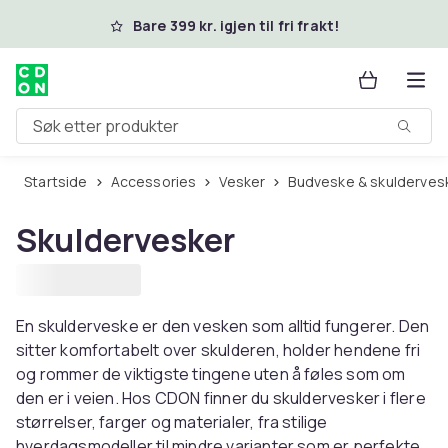
Hopp til hovedinnhold
Bare 399 kr. igjen til fri frakt!
Søk etter produkter
Startside
Accessories
Vesker
Budveske & skulderves
Skuldervesker
En skulderveske er den vesken som alltid fungerer. Den
sitter komfortabelt over skulderen, holder hendene fri
og rommer de viktigste tingene uten å føles som om
den er i veien. Hos CDON finner du skuldervesker i flere
størrelser, farger og materialer, fra stilige
hverdagsmodeller til mindre varianter som er perfekte