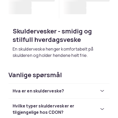
Skuldervesker - smidig og
stilfull hverdagsveske
En skulderveske henger komfortabelt på
skulderen og holder hendene helt frie.
Crossbody-vesker bæres diagonalt over
brystet. De er ekstra sikre i tett befolkede
Vanlige spørsmål
miljøer.
Skuldervesker finnes fra mini-poser til
Hva er en skulderveske?
mellomstore vesker.
Hos CDON finner du et komplett sortiment av
vesker og
Hvilke typer skuldervesker er
reiseutstyr
til konkurransedyktige
priser med trygt kjøp, rask levering og enkel
tilgjengelige hos CDON?