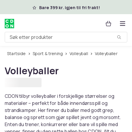
Hopp til hovedinnhold
Bare 399 kr. igjen til fri frakt!
Søk etter produkter
Startside
Sport & trening
Volleyball
Volleyballer
Volleyballer
CDON tilbyr volleyballer i forskjellige størrelser og
materialer – perfekt for både innendørsspill og
strandkamper. Her finner du baller med godt grep,
balanse og sprett som gjør spillet jevnt og morsomt.
Enten du trener, konkurrerer eller bare vil spille med
venner, finner du den rette ballen hos CDON. Alt du