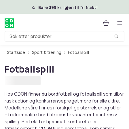
Hopp til hovedinnhold
Bare 399 kr. igjen til fri frakt!
Søk etter produkter
Startside
Sport & trening
Fotballspill
Fotballspill
Hos CDON finner du bordfotball og fotballspill som tilbyr
rask action og konkurransepreget moro for alle aldre.
Modellene våre finnes i forskjellige størrelser og stiler
– fra kompakte bord til robuste varianter for intensiv
spilling. Perfekt for hjemmet, kontoret eller
fritidssenteret. CDON tilbyr bordfotball som samler