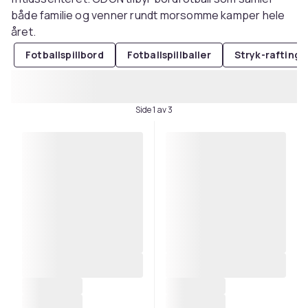
både familie og venner rundt morsomme kamper hele
året.
Fotballspillbord
Fotballspillballer
Stryk-raftingb
Side 1 av 3