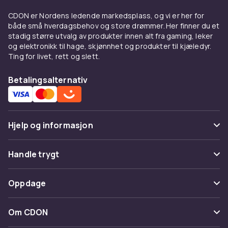
Velge riktig fotballspillbord
CDON er Nordens ledende markedsplass, og vi er her for
Finn ditt perfekte
fotballspillbord
blant CDON
både små hverdagsbehov og store drømmer. Her finner du et
sitt store utvalg.
stadig større utvalg av produkter innen alt fra gaming, leker
og elektronikk til hage, skjønnhet og produkter til kjæledyr.
Bordenes overflate, stangenes kvalitet og
Ting for livet, rett og slett.
stabiliteten i bunnen er viktige faktorer å se
på. Et godt fotballspillbord har jevn spilleflate,
Betalingsalternativ
glatte stenger uten friksjon og stabile bein
som tåler intensiv bruk. Sjekk alltid
produktbeskrivelsen og kundeanmeldelsene
Hjelp og informasjon
for å sikre at du får det beste for pengene.
Kjøp
fotballspillballer, reservedeler og mer
hos
Vanlige spørsmål
CDON for å holde bordet i toppstand.
Handle trygt
Spor pakke
Reservedeler og tilbehør
Betaling
Oppdage
Angre & returner her
For å holde fotballspillbordet i god stand er det
Levering
viktig med jevnlig vedlikehold. CDON tilbyr et
Kategorier
Kontakt oss
Om CDON
godt utvalg av reservedeler og tilbehør,
Vilkår & policy