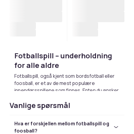
Fotballspill – underholdning
for alle aldre
Fotballspill, også kjent som bordsfotball eller
foosball, er et av de mest populære
innendørsspillene som finnes. Enten du ønsker
å sette opp et hjemmeunderholdningssystem,
Vanlige spørsmål
utstyre et spillerom eller skape spenning på
kontoret, er fotballspill det perfekte valget.
Hos CDON finner du et bredt utvalg av
Hva er forskjellen mellom fotballspill og
fotballspillbord, baller og reservedeler til alle
foosball?
behov og budsjetter.