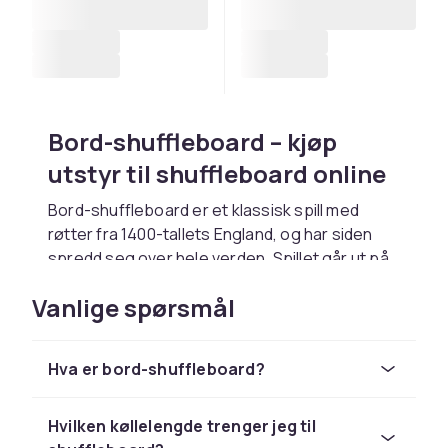
Bord-shuffleboard – kjøp
utstyr til shuffleboard online
Bord-shuffleboard er et klassisk spill med
røtter fra 1400-tallets England, og har siden
spredd seg over hele verden. Spillet går ut på
å skyve puckar langs et bord eller en bane med
Vanlige spørsmål
en kølle slik at de havner i poengsonene.
Shuffleboard er enkelt å lære, men krever
presisjon, teknikk og taktikk for å mestre fullt
Hva er bord-shuffleboard?
ut. Spillet passer for alle aldre og er like
populært hjemme som på puber, fritidsklubber
og sportsanlegg.
Hvilken køllelengde trenger jeg til