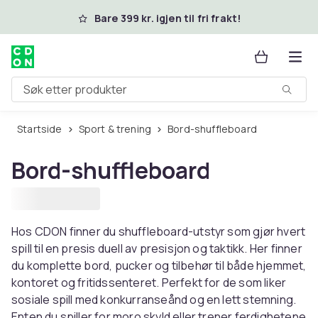
Hopp til hovedinnhold
Bare 399 kr. igjen til fri frakt!
Søk etter produkter
Startside
Sport & trening
Bord-shuffleboard
Bord-shuffleboard
Hos CDON finner du shuffleboard-utstyr som gjør hvert
spill til en presis duell av presisjon og taktikk. Her finner
du komplette bord, pucker og tilbehør til både hjemmet,
kontoret og fritidssenteret. Perfekt for de som liker
sosiale spill med konkurranseånd og en lett stemning.
Enten du spiller for moro skyld eller trener ferdighetene