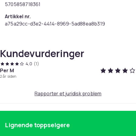
5705858718361
Artikkel nr.
a75a29cc-d3e2-4414-8969-5ad88ea8b319
Produktsikkerhetsinformasjon
Kundevurderinger
4,0
(1)
Per M
2 år siden
Rapporter et juridisk problem
Lignende toppselgere
Pa