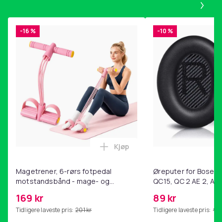
-16 %
-10 %
Kjøp
Legg Magetrener, 6-rørs fotp
Magetrener, 6-rørs fotpedal
Øreputer for Bose QC
motstandsbånd - mage- og
QC15, QC 2 AE 2, AE 
kjernetrening, yoga og
SoundTrue, SoundLin
169 kr
89 kr
hjemmegymnastikk Pink
Tidligere laveste pris:
201 kr
Tidligere laveste pris:
99 