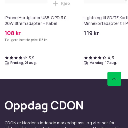
Kjøp
Legg iPhone Hurtiglader USB-C 
iPhone Hurtiglader USB-C PD 3.0.
Lightning til SD/TF Kort
20W Strømadapter + Kabel
Minnekortadapter til i
108 kr
119 kr
Tidligere laveste pris:
113 kr
3,9
4,3
fredag, 21 aug.
mandag, 17 aug.
Oppdag CDON
CDON er Nordens ledende markedsplass, og vi er her for