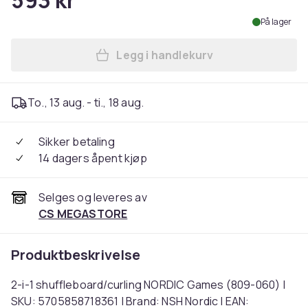
593 kr
På lager
Legg i handlekurv
Legg 2-i-1 shuffleboard/cu
To., 13 aug. - ti., 18 aug.
Sikker betaling
14 dagers åpent kjøp
Selges og leveres av
CS MEGASTORE
Produktbeskrivelse
2-i-1 shuffleboard/curling NORDIC Games (809-060) |
SKU: 5705858718361 | Brand: NSH Nordic | EAN: