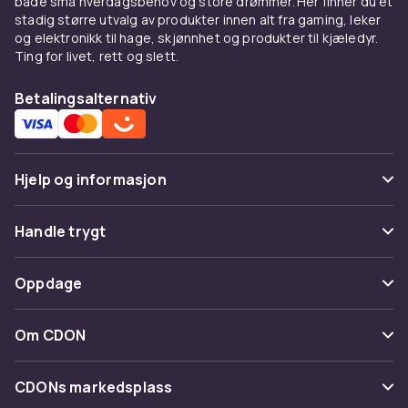
både små hverdagsbehov og store drømmer. Her finner du et
stadig større utvalg av produkter innen alt fra gaming, leker
og elektronikk til hage, skjønnhet og produkter til kjæledyr.
Ting for livet, rett og slett.
Betalingsalternativ
Hjelp og informasjon
Vanlige spørsmål
Handle trygt
Spor pakke
Betaling
Oppdage
Angre & returner her
Levering
Kategorier
Kontakt oss
Om CDON
Vilkår & policy
Varemerker
Om oss
Tilbakekallinger
CDONs markedsplass
Guider