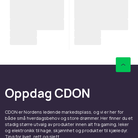
Oppdag CDON
CDON er Nordens ledende markedsplass, og vi er her for
både små hverdagsbehov og store drømmer. Her finner du et
stadig større utvalg av produkter innen alt fra gaming, leker
og elektronikk til hage, skjønnhet og produkter til kjæledyr.
Ting for livet, rett og slett.