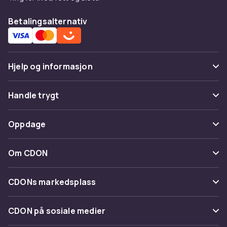
Betalingsalternativ
Hjelp og informasjon
Vanlige spørsmål
Handle trygt
Spor pakke
Betaling
Oppdage
Angre & returner her
Levering
Kategorier
Kontakt oss
Om CDON
Vilkår & policy
Varemerker
Om oss
Tilbakekallinger
CDONs markedsplass
Guider
Kundeanmeldelser
Merchant Help Center
CDON på sosiale medier
Jobbe på CDON