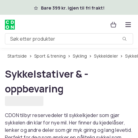
Hopp til hovedinnhold
Bare 399 kr. igjen til fri frakt!
Søk etter produkter
Startside
Sport & trening
Sykling
Sykkeldeler
Sykk
Sykkelstativer & -
oppbevaring
CDON tilbyr reservedeler til sykkelkjeder som gjør
sykkelen din klar for nye mil. Her finner du kjedelåser,
lenker og andre deler som gir myk giring og lang levetid.
Perfekt for deg som ønsker en pålitelig sykkel som