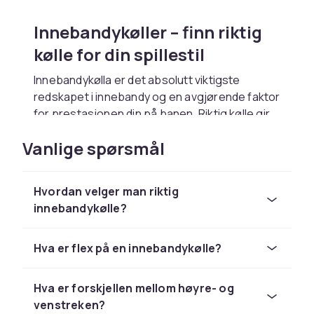
Innebandykøller – finn riktig
kølle for din spillestil
Innebandykølla er det absolutt viktigste
redskapet i innebandy og en avgjørende faktor
for prestasjonen din på banen. Riktig kølle gir
bedre kontroll, mer kraft i skuddene og
Vanlige spørsmål
raskere ballhåndtering. En innebandykølle
består av et skaft og et blad, og begge
komponentenes egenskaper avgjør hvor godt
Hvordan velger man riktig
kølla passer din spillestil og posisjon. Hos
innebandykølle?
CDON finner du innebandykøller for alle nivåer,
fra nybegynnere til elitespillere.
Hva er flex på en innebandykølle?
Se hele sortimentet av innebandykøller i vår
innebandykøller-kategori
med modeller fra
Exel, Salming, Zone, Fatpipe og flere.
Hva er forskjellen mellom høyre- og
venstreken?