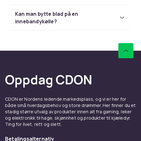
Skaftets flex og lengde
Skaftets flex – hvor mye det bøyer seg – er en
Kan man bytte blad på en
av de viktigste egenskapene. Flex måles i tall,
innebandykølle?
der lavere tall betyr stivere skaft. Stivere skaft
(26–29) gir mer presisjon og brukes av
erfarne spillere. Mykere skaft (32–36) gir mer
dynamikk i skuddene og passer nybegynnere
og yngre spillere. Køllens lengde bør tilpasses
kroppshøyden – tommelfingerregel er
navelhøyde. Barn bruker kortere køller i
Oppdag CDON
juniorstørrelser.
Blad, krok og ferdigbygget vs.
CDON er Nordens ledende markedsplass, og vi er her for
komponentkølle
både små hverdagsbehov og store drømmer. Her finner du et
stadig større utvalg av produkter innen alt fra gaming, leker
Bladets hardhet og form påvirker
og elektronikk til hage, skjønnhet og produkter til kjæledyr.
ballkontrollen. Harde blad passer
Ting for livet, rett og slett.
angrepsspillere, myke blad passer
Betalingsalternativ
teknikspillere. Se vår
innebandyblad-kategori