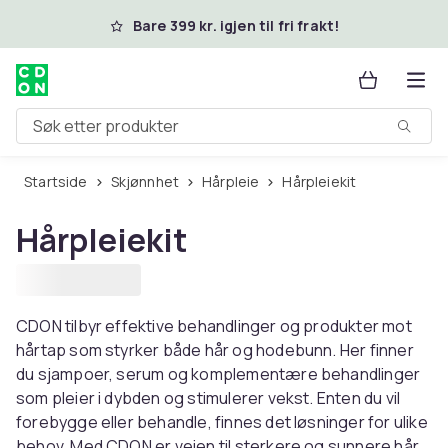
Hopp til hovedinnhold
Bare 399 kr. igjen til fri frakt!
Søk etter produkter
Startside
Skjønnhet
Hårpleie
Hårpleiekit
Hårpleiekit
CDON tilbyr effektive behandlinger og produkter mot
hårtap som styrker både hår og hodebunn. Her finner
du sjampoer, serum og komplementære behandlinger
som pleier i dybden og stimulerer vekst. Enten du vil
forebygge eller behandle, finnes det løsninger for ulike
behov. Med CDON er veien til sterkere og sunnere hår