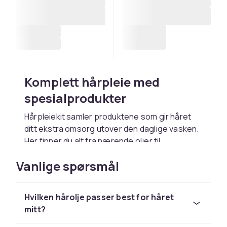
Komplett hårpleie med
spesialprodukter
Hårpleiekit samler produktene som gir håret
ditt ekstra omsorg utover den daglige vasken.
Her finner du alt fra nærende oljer til
målrettede behandlinger som styrker og
Vanlige spørsmål
gjenoppbygger håret i dybden. Enten du vil gi
tørt hår ekstra glans eller trenger hjelp med
tynnere hårvekst, har vi produkter som gjør en
Hvilken hårolje passer best for håret
forskjell. Suppler med riktig
sjampo og balsam
mitt?
for en komplett rutine.