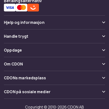
Betalingsalternativ
Hjelp og informasjon
Vanlige spørsmål
Handle trygt
Spor pakke
Betaling
Oppdage
Angre & returner her
Levering
Kategorier
Kontakt oss
Om CDON
Vilkår & policy
Varemerker
Om oss
Tilbakekallinger
CDONs markedsplass
Guider
Kundeanmeldelser
Merchant Help Center
CDON på sosiale medier
Jobbe på CDON
Investor relations
Copyright © 2010-2026 CDON AB