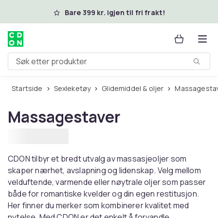
Hopp til hovedinnhold
Bare 399 kr. igjen til fri frakt!
Søk etter produkter
Startside
Sexleketøy
Glidemiddel & oljer
Massagesta
Massagestaver
CDON tilbyr et bredt utvalg av massasjeoljer som
skaper nærhet, avslapning og lidenskap. Velg mellom
velduftende, varmende eller nøytrale oljer som passer
både for romantiske kvelder og din egen restitusjon.
Her finner du merker som kombinerer kvalitet med
nytelse. Med CDON er det enkelt å forvandle