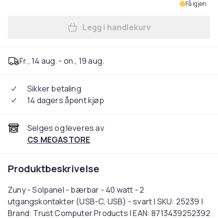
Få igjen
Legg i handlekurv
Legg Zuny - Solpanel - bærb
Fr., 14 aug. - on., 19 aug.
Sikker betaling
14 dagers åpent kjøp
Selges og leveres av
CS MEGASTORE
Produktbeskrivelse
Zuny - Solpanel - bærbar - 40 watt - 2
utgangskontakter (USB-C, USB) - svart | SKU: 25239 |
Brand: Trust Computer Products | EAN: 8713439252392