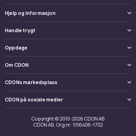
Hjelp og informasjon
Vanlige spørsmål
Handle trygt
Spor pakke
Betaling
Oppdage
Angre & returner her
Levering
Kategorier
Kontakt oss
Om CDON
Vilkår & policy
Varemerker
Om oss
Tilbakekallinger
CDONs markedsplass
Guider
Kundeanmeldelser
Merchant Help Center
CDON på sosiale medier
Jobbe på CDON
Investor relations
Copyright © 2010-2026 CDON AB
CDON AB, Org.nr: 556406-1702
Tilgjengelighet