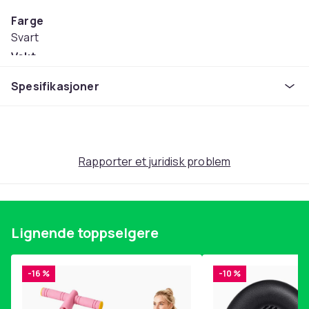
Farge
Svart
Vekt
1.38
Spesifikasjoner
Artikkel nr.
ddfa6d4d-0188-4bfa-b08c-2c161b1543f5
Produktsikkerhetsinformasjon
Rapporter et juridisk problem
Lignende toppselgere
-16 %
-10 %