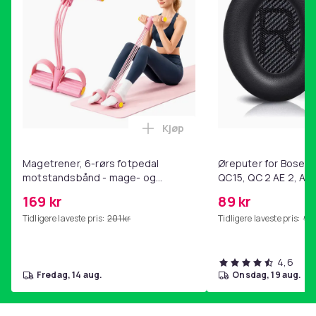
Kjøp
Legg Magetrener, 6-rørs fotp
Magetrener, 6-rørs fotpedal
Øreputer for Bose QC
motstandsbånd - mage- og
QC15, QC 2 AE 2, AE 
kjernetrening, yoga og
SoundTrue, SoundLin
169 kr
89 kr
hjemmegymnastikk Pink
Tidligere laveste pris:
201 kr
Tidligere laveste pris:
99 
4,6
fredag, 14 aug.
onsdag, 19 aug.