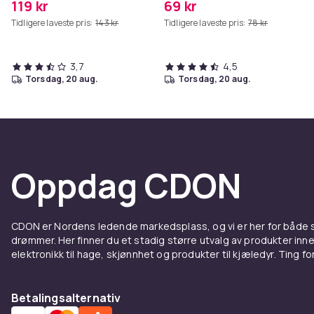
119 kr
69 kr
Tidligere laveste pris:
143 kr
Tidligere laveste pris:
78 kr
3,7
4,5
torsdag, 20 aug.
torsdag, 20 aug.
Oppdag CDON
CDON er Nordens ledende markedsplass, og vi er her for både
drømmer. Her finner du et stadig større utvalg av produkter inne
elektronikk til hage, skjønnhet og produkter til kjæledyr. Ting for 
Betalingsalternativ