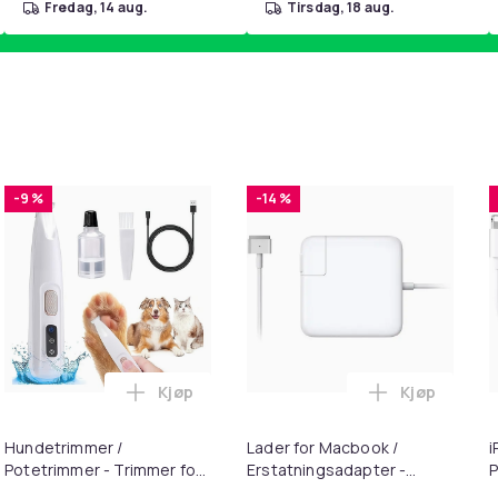
fredag, 14 aug.
tirsdag, 18 aug.
-9 %
-14 %
Kjøp
Kjøp
handlekurven
 for 22 mm klokkerem i 10-pakning Black i handlekurven
Legg Hundetrimmer / Potetrimmer - Trimme
Legg Lader 
Hundetrimmer /
Lader for Macbook /
i
Potetrimmer - Trimmer for
Erstatningsadapter -
P
Poter
MagSafe Gen 2 - 45W
+