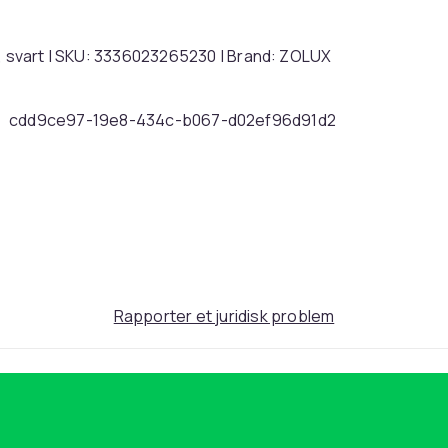
0, svart | SKU: 3336023265230 | Brand: ZOLUX
cdd9ce97-19e8-434c-b067-d02ef96d91d2
Rapporter et juridisk problem