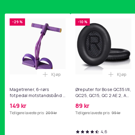
-29 %
-10 %
Kjøp
Kjøp
Legg Magetrener, 6-rørs fotpedal mot
Legg Øre
Magetrener, 6-rørs
Øreputer for Bose QC35 I/II,
fotpedal motstandsbånd -
QC25, QC15, QC 2 AE 2, AE
mage- og kjernetrening,
2i, AE 2w, SoundTrue,
149 kr
89 kr
yoga og
SoundLink Black
Tidligere laveste pris:
209 kr
Tidligere laveste pris:
99 kr
hjemmegymnastikk Purple
4,6