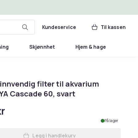
Kundeservice
Til kassen
ning
Skjønnhet
Hjem & hage
innvendig filter til akvarium
A Cascade 60, svart
kr
På lager
Legg i handlekurv