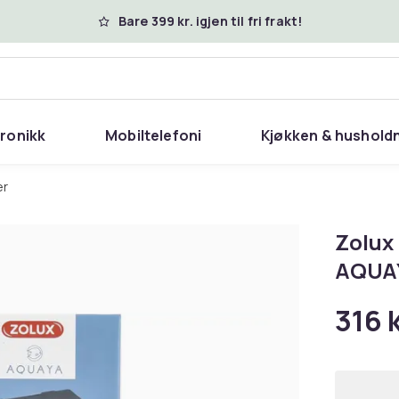
Bare 399 kr. igjen til fri frakt!
tronikk
Mobiltelefoni
Kjøkken & hushold
er
Zolux 
AQUAY
316 