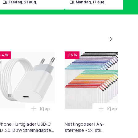
fredag, 21 aug.
mandag, 17 aug.
Panel 1 a
-4 %
-16 %
-
Kjøp
Kjøp
r for Poter i handlekurven
for Macbook / Erstatningsadapter - MagSafe Gen 2 - 45W i ha
Legg iPhone Hurtiglader USB-C PD 3.0. 20W
Legg Nettingpo
Phone Hurtiglader USB-C
Nettingposer i A4-
As
D 3.0. 20W Strømadapter
størrelse - 24 stk.
pr
 Kabel
Sta