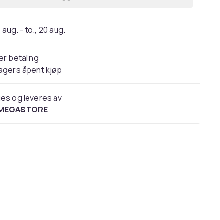
Legg Zolux innvendig filter til akv
 aug. - to., 20 aug.
er betaling
agers åpent kjøp
es og leveres av
 MEGASTORE