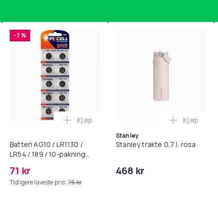
-7 %
Kjøp
Kjøp
standsbånd - mage- og kjernetrening, yoga og hjemmegymnast
puter for Bose QC35 I/II, QC25, QC15, QC 2 AE 2, AE 2i, AE 2w,
Legg Batteri AG10 / LR1130 / LR54 / 189 
Legg Stanl
Stanley
Batteri AG10 / LR1130 /
Stanley trakte 0,7 l, rosa
LR54 / 189 / 10-pakning
PKcell
71 kr
468 kr
Tidligere laveste pris:
76 kr