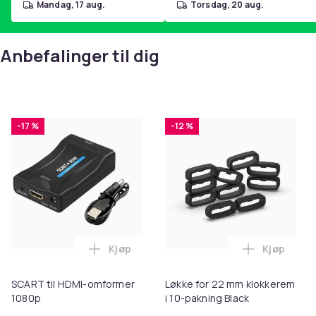
mandag, 17 aug.
torsdag, 20 aug.
Anbefalinger til dig
-17 %
-12 %
Kjøp
Kjøp
Legg SCART til HDMI-omformer 1080p i 
Legg Løkke
SCART til HDMI-omformer
Løkke for 22 mm klokkerem
1080p
i 10-pakning Black