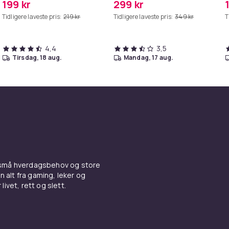
199 kr
299 kr
Tidligere laveste pris:
219 kr
Tidligere laveste pris:
349 kr
T
4,4
3,5
tirsdag, 18 aug.
mandag, 17 aug.
 små hverdagsbehov og store
n alt fra gaming, leker og
livet, rett og slett.