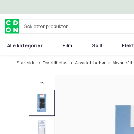
Hopp til hovedinnhold
Søk etter produkter
Alle kategorier
Film
Spill
Elek
Startside
Dyretilbehør
Akvarietilbehør
Akvariefilt