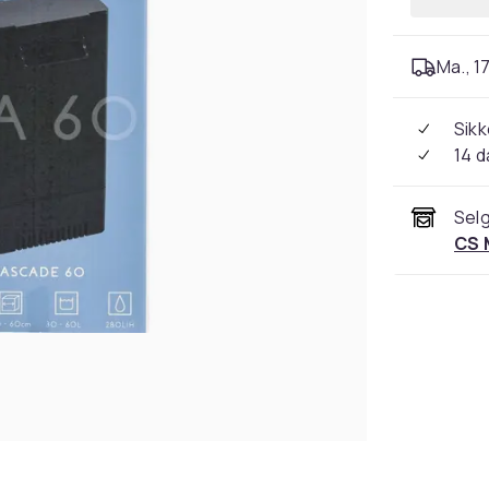
Ma., 17
Sikk
14 d
Selg
CS