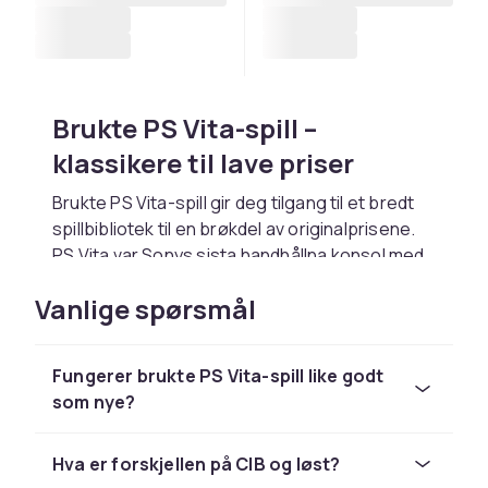
Brukte PS Vita-spill –
klassikere til lave priser
Brukte PS Vita-spill gir deg tilgang til et bredt
spillbibliotek til en brøkdel av originalprisene.
PS Vita var Sonys sista handhållna konsol med
OLED-skärm. Populære titler inkluderer
Vanlige spørsmål
Persona 4 Golden, Tearaway och Gravity Rush.
Tips for kjøp av brukte PS
Fungerer brukte PS Vita-spill like godt
Vita-spill
som nye?
CD-disker: inspiser for riper og rengjør
forsiktig. Kassetter: kontroller
Hva er forskjellen på CIB og løst?
kontaktpunktene. CIB med originalemballasje