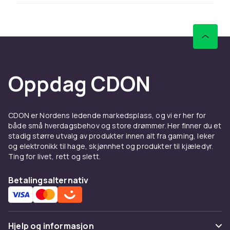
er mest verdifull men løse spill fungerer like
godt.
Å kjøpe brukte spillprodukter er ikke bare
prisgunstig – det er også miljøvennlig. Hvert
brukt spill eller konsoll som kjøpes i stedet for
Oppdag CDON
nytt reduserer produksjonen av nytt materiale
og forlenger produktenes levetid.
Når du kjøper brukte spill og konsoller – sjekk
CDON er Nordens ledende markedsplass, og vi er her for
alltid stand og fullstendighet. Spill i
både små hverdagsbehov og store drømmer. Her finner du et
originalemballasje (CIB) med manual er mest
stadig større utvalg av produkter innen alt fra gaming, leker
verdifulle. Løse spill uten emballasje er billigere
og elektronikk til hage, skjønnhet og produkter til kjæledyr.
men gir den samme spillopplevelsen.
Ting for livet, rett og slett.
Hos CDON finner du et bredt sortiment av
Betalingsalternativ
brukte spillprodukter til konkurransedyktige
priser. Å kjøpe brukt er et smart valg – du
sparer penger og bidrar til mer bærekraftig
forbruk.
Hjelp og informasjon