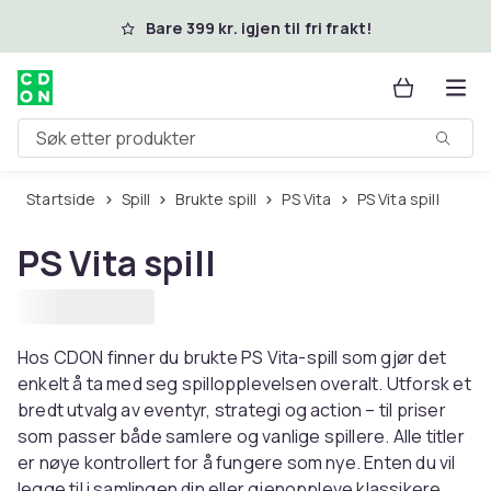
Hopp til hovedinnhold
Bare 399 kr. igjen til fri frakt!
Søk etter produkter
Startside
Spill
Brukte spill
PS Vita
PS Vita spill
PS Vita spill
Hos CDON finner du brukte PS Vita-spill som gjør det
enkelt å ta med seg spillopplevelsen overalt. Utforsk et
bredt utvalg av eventyr, strategi og action – til priser
som passer både samlere og vanlige spillere. Alle titler
er nøye kontrollert for å fungere som nye. Enten du vil
legge til i samlingen din eller gjenoppleve klassikere,