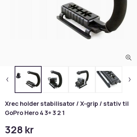
Xrec holder stabilisator / X-grip / stativ til
GoPro Hero 4 3+ 3 2 1
328 kr