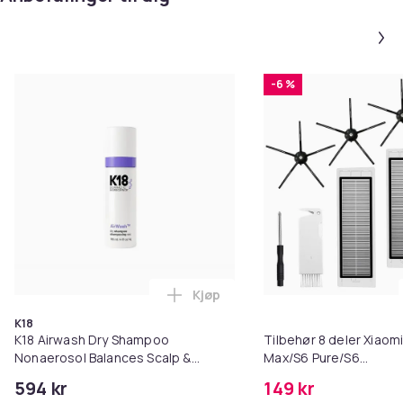
-6 %
Kjøp
Legg K18 Airwash Dry Shampoo No
K18
K18 Airwash Dry Shampoo
Tilbehør 8 deler Xiaom
Nonaerosol Balances Scalp &
Max/S6 Pure/S6
Controls Excess Oil
MAXV/S50/S51/S55/S5
594 kr
149 kr