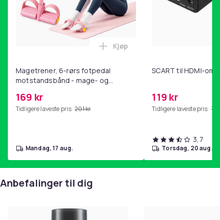
Produktsikkerhetsinformasjon
Kjøp
Legg Magetrener, 6-rørs fotp
Magetrener, 6-rørs fotpedal
SCART til HDMI-omf
motstandsbånd - mage- og
kjernetrening, yoga og
169 kr
119 kr
hjemmegymnastikk Pink
Tidligere laveste pris:
201 kr
Tidligere laveste pris:
143
3,7
mandag, 17 aug.
torsdag, 20 aug.
Anbefalinger til dig