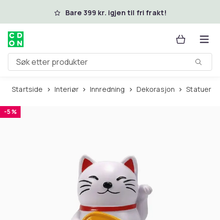
Hopp til hovedinnhold
Bare 399 kr. igjen til fri frakt!
Søk etter produkter
Startside
Interiør
Innredning
Dekorasjon
Statuer
-5 %