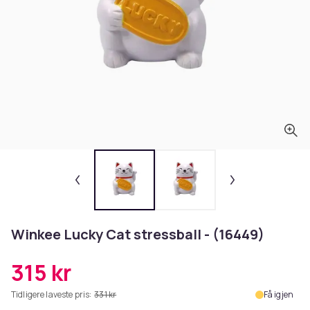
Winkee Lucky Cat stressball - (16449)
315 kr
Tidligere laveste pris:
331 kr
Få igjen