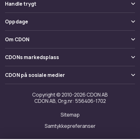
Vanlige spørsmål
Handle trygt
Spor pakke
Betaling
Oppdage
Angre & returner her
Levering
Kategorier
Kontakt oss
Om CDON
Vilkår & policy
Varemerker
Om oss
Tilbakekallinger
CDONs markedsplass
Guider
Kundeanmeldelser
Merchant Help Center
CDON på sosiale medier
Jobbe på CDON
Investor relations
Copyright © 2010-2026 CDON AB
CDON AB, Org.nr: 556406-1702
Tilgjengelighet
Sitemap
Samtykkepreferanser