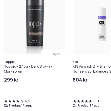
Kjøp
Legg Toppik - 27,5g - Dark Brow
Toppik
K18
Toppik - 27,5g - Dark Brown -
K18 Airwash Dry Sham
Mørkebrun
Nonaerosol Balances S
Controls Excess Oil
299 kr
604 kr
4,2
5,0
fredag, 14 aug.
fredag, 14 aug.