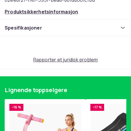
62ee8f21-1141-595f-bea8-801dd661c1bd
Produktsikkerhetsinformasjon
Spesifikasjoner
Rapporter et juridisk problem
Lignende toppselgere
-16 %
-17 %