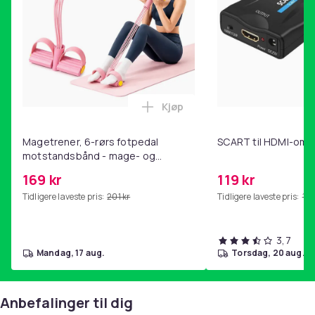
Kjøp
Legg Magetrener, 6-rørs fotp
Magetrener, 6-rørs fotpedal
SCART til HDMI-omf
motstandsbånd - mage- og
kjernetrening, yoga og
169 kr
119 kr
hjemmegymnastikk Pink
Tidligere laveste pris:
201 kr
Tidligere laveste pris:
143
3,7
mandag, 17 aug.
torsdag, 20 aug.
Anbefalinger til dig