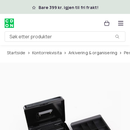
Hopp til hovedinnhold
Bare 399 kr. igjen til fri frakt!
Søk etter produkter
Startside
Kontorrekvisita
Arkivering & organisering
P