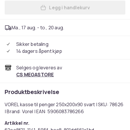
Legg i handlekurv
Legg VOREL kasse til penge
Ma., 17 aug. - to., 20 aug.
Sikker betaling
14 dagers åpent kjøp
Selges og leveres av
CS MEGASTORE
Produktbeskrivelse
VOREL kasse til penger 250x200x90 svart | SKU: 78626
| Brand: Vorel | EAN: 5906083786266
Artikkel nr.