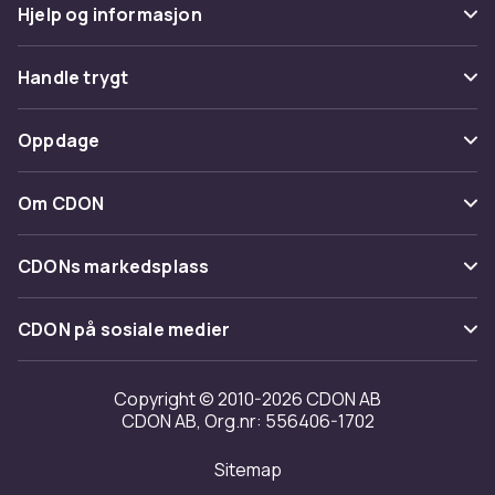
Hjelp og informasjon
Vanlige spørsmål
Handle trygt
Spor pakke
Betaling
Oppdage
Angre & returner her
Levering
Kategorier
Kontakt oss
Om CDON
Vilkår & policy
Varemerker
Om oss
Tilbakekallinger
CDONs markedsplass
Guider
Kundeanmeldelser
Merchant Help Center
CDON på sosiale medier
Jobbe på CDON
Investor relations
Copyright © 2010-2026 CDON AB
CDON AB, Org.nr: 556406-1702
Tilgjengelighet
Sitemap