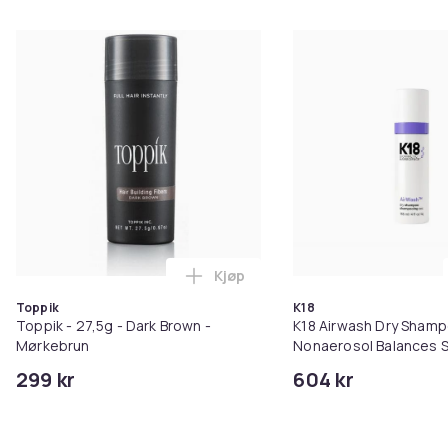
Kjøp
Legg Toppik - 27,5g - Dark Brow
Toppik
K18
Toppik - 27,5g - Dark Brown -
K18 Airwash Dry Sham
Mørkebrun
Nonaerosol Balances S
Controls Excess Oil
299 kr
604 kr