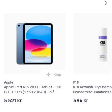
Kjøp
Legg Apple iPad A16 Wi-Fi - Tablet
Apple
K18
Apple iPad A16 Wi-Fi - Tablet - 128
K18 Airwash Dry Sham
GB - 11" IPS (2360 x 1640) - blå
Nonaerosol Balances S
Controls Excess Oil
5 521 kr
594 kr