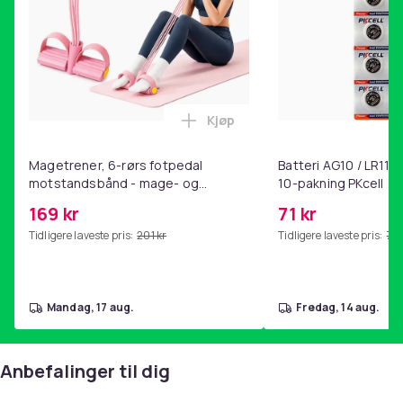
Kjøp
Legg Magetrener, 6-rørs fotp
Magetrener, 6-rørs fotpedal
Batteri AG10 / LR1130
motstandsbånd - mage- og
10-pakning PKcell
kjernetrening, yoga og
169 kr
71 kr
hjemmegymnastikk Pink
Tidligere laveste pris:
201 kr
Tidligere laveste pris:
76 
mandag, 17 aug.
fredag, 14 aug.
Anbefalinger til dig