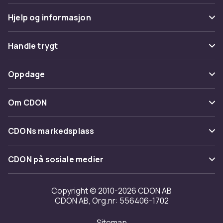
Hjelp og informasjon
Vanlige spørsmål
Handle trygt
Spor pakke
Betaling
Oppdage
Angre & returner her
Levering
Kategorier
Kontakt oss
Om CDON
Vilkår & policy
Varemerker
Om oss
Tilbakekallinger
CDONs markedsplass
Guider
Kundeanmeldelser
Merchant Help Center
CDON på sosiale medier
Jobbe på CDON
Investor relations
Copyright © 2010-2026 CDON AB
CDON AB, Org.nr: 556406-1702
Tilgjengelighet
Sitemap