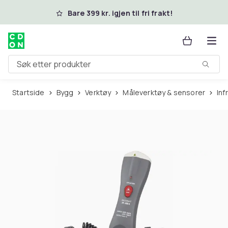
Hopp til hovedinnhold
Bare 399 kr. igjen til fri frakt!
Søk etter produkter
Startside
Bygg
Verktøy
Måleverktøy & sensorer
In