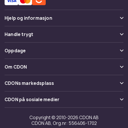
Hjelp og informasjon
Vanlige spørsmål
Handle trygt
Spor pakke
Betaling
Oppdage
Angre & returner her
Levering
Kategorier
Kontakt oss
Om CDON
Vilkår & policy
Varemerker
Om oss
Tilbakekallinger
CDONs markedsplass
Guider
Kundeanmeldelser
Merchant Help Center
CDON på sosiale medier
Jobbe på CDON
Investor relations
Copyright © 2010-2026 CDON AB
CDON AB, Org.nr: 556406-1702
Tilgjengelighet