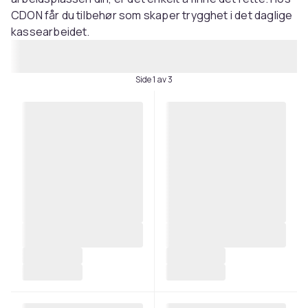
CDON får du tilbehør som skaper trygghet i det daglige
kassearbeidet.
Side 1 av 3