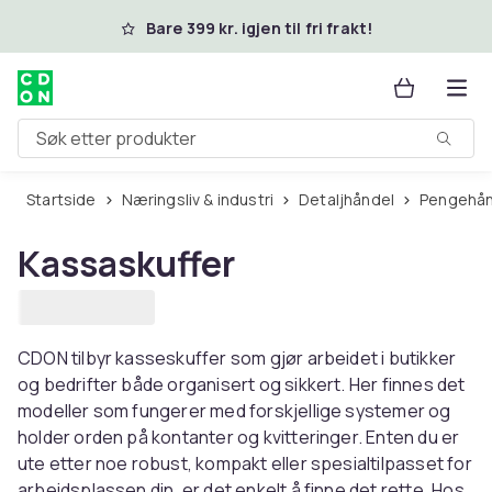
Hopp til hovedinnhold
Bare 399 kr. igjen til fri frakt!
Søk etter produkter
Startside
Næringsliv & industri
Detaljhåndel
Pengehå
Kassaskuffer
CDON tilbyr kasseskuffer som gjør arbeidet i butikker
og bedrifter både organisert og sikkert. Her finnes det
modeller som fungerer med forskjellige systemer og
holder orden på kontanter og kvitteringer. Enten du er
ute etter noe robust, kompakt eller spesialtilpasset for
arbeidsplassen din, er det enkelt å finne det rette. Hos