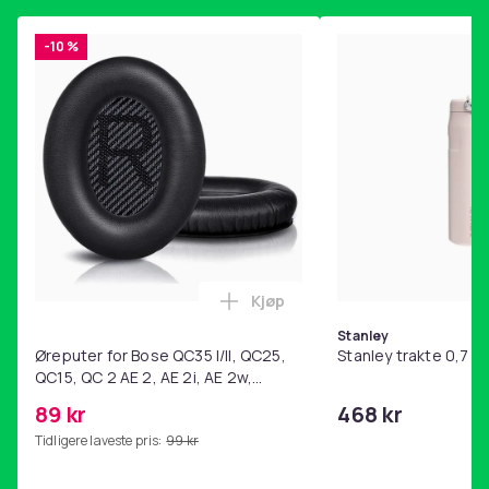
-10 %
Kjøp
Legg Øreputer for Bose QC35 I/
Stanley
Øreputer for Bose QC35 I/II, QC25,
Stanley trakte 0,7 l,
QC15, QC 2 AE 2, AE 2i, AE 2w,
SoundTrue, SoundLink Black
89 kr
468 kr
Tidligere laveste pris:
99 kr