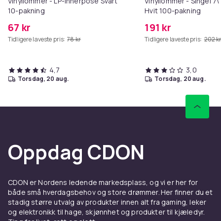
Vinyllommer - LP-innerpose Svart
Vinyllommer - Singel 7
10-pakning
Hvit 100-pakning
67 kr
191 kr
Tidligere laveste pris:
78 kr
Tidligere laveste pris:
202 k
4,7
3,0
torsdag, 20 aug.
torsdag, 20 aug.
Oppdag CDON
CDON er Nordens ledende markedsplass, og vi er her for
både små hverdagsbehov og store drømmer. Her finner du et
stadig større utvalg av produkter innen alt fra gaming, leker
og elektronikk til hage, skjønnhet og produkter til kjæledyr.