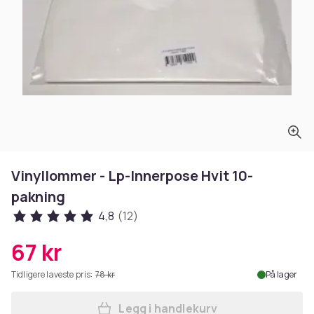
Vinyllommer - Lp-Innerpose Hvit 10-
pakning
4,8
(12)
67 kr
Tidligere laveste pris:
78 kr
På lager
Legg i handlekurv