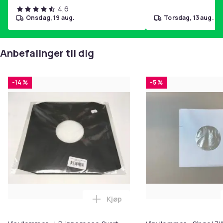
4,6
onsdag, 19 aug.
torsdag, 13 aug.
Anbefalinger til dig
-14 %
-5 %
Kjøp
Legg Vinyllommer - LP-innerpose