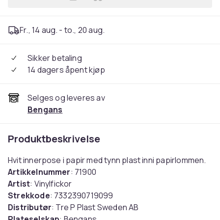
Legg Vinyllommer - Lp-Inner
Fr., 14 aug. - to., 20 aug.
Sikker betaling
14 dagers åpent kjøp
Selges og leveres av
Bengans
Produktbeskrivelse
Hvit innerpose i papir med tynn plast inni papirlommen.
Artikkelnummer
: 71900
Artist
: Vinylfickor
Strekkode
: 7332390719099
Distributør
: Tre P Plast Sweden AB
Plateselskap
: Bengans