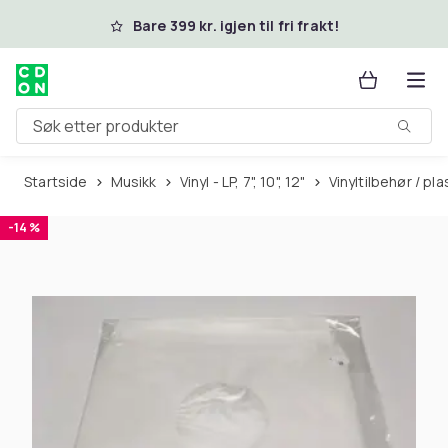
Hopp til hovedinnhold
Bare 399 kr. igjen til fri frakt!
Søk etter produkter
Startside
Musikk
Vinyl - LP, 7", 10", 12"
Vinyltilbehør / p
-14 %