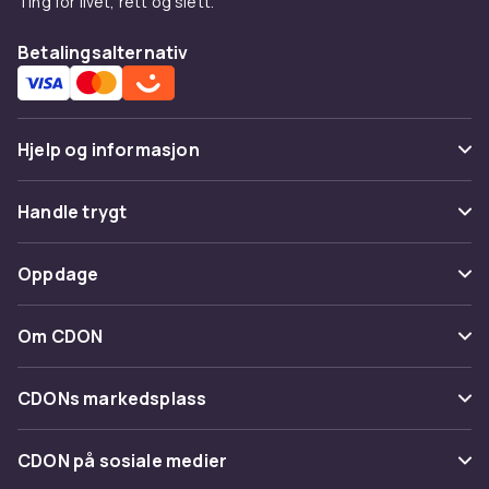
Ting for livet, rett og slett.
Betalingsalternativ
Hjelp og informasjon
Vanlige spørsmål
Handle trygt
Spor pakke
Betaling
Oppdage
Angre & returner her
Levering
Kategorier
Kontakt oss
Om CDON
Vilkår & policy
Varemerker
Om oss
Tilbakekallinger
CDONs markedsplass
Guider
Kundeanmeldelser
Merchant Help Center
CDON på sosiale medier
Jobbe på CDON