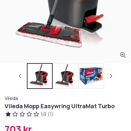
Vileda
Vileda Mopp Easywring UltraMat Turbo
1,0
(1)
703 kr