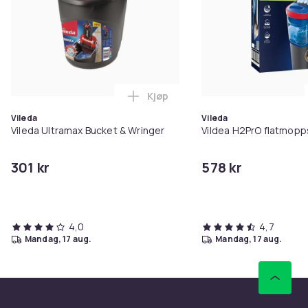
Kjøp
Legg Vileda Ultramax Bucket & 
Vileda
Vileda
Vileda Ultramax Bucket & Wringer
Vildea H2PrO flatmop
301 kr
578 kr
4,0
4,7
mandag, 17 aug.
mandag, 17 aug.