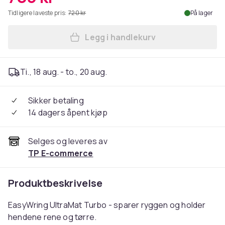
Tidligere laveste pris:
720 kr
På lager
Legg i handlekurv
Legg Vileda Mopp Easywring
Ti., 18 aug. - to., 20 aug.
Sikker betaling
14 dagers åpent kjøp
Selges og leveres av
TP E-commerce
Produktbeskrivelse
EasyWring UltraMat Turbo - sparer ryggen og holder
hendene rene og tørre.