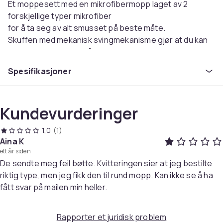
Et moppesett med en mikrofibermopp laget av 2
forskjellige typer mikrofiber
for å ta seg av alt smusset på beste måte.
Skuffen med mekanisk svingmekanisme gjør at du kan
justere fuktigheten på moppen
for å justere fuktigheten på moppeputen.
Spesifikasjoner
Egnet for flis-, laminat- og tregulv.
EasyWring - det siste innen rengjøringsteknologi,
reduserer belastningen på ryggen og holder hendene
Kundevurderinger
rene og tørre. EasyWring UltraMat-moppesettet er en
kombinasjon av en mikrofibermopp og en bøtte med
1,0
(1)
mekanisk vrider.
Aina K
Egnet for flis-, laminat- og tregulv.
ett år siden
Mikrofibermoppeputen består av 2 forskjellige typer
De sendte meg feil bøtte. Kvitteringen sier at jeg bestilte
mikrofiber for å ta hånd om alt smuss på best mulig
riktig type, men jeg fikk den til rund mopp. Kan ikke se å ha
måte. De grove fibrene tar seg av seigt, inngrodd
fått svar på mailen min heller.
smuss, mens de myke, fine fibrene samler opp de
de minste partiklene og polerer overflaten.
Rapporter et juridisk problem
Moppeputen blir så god som ny hvis du vasker den i