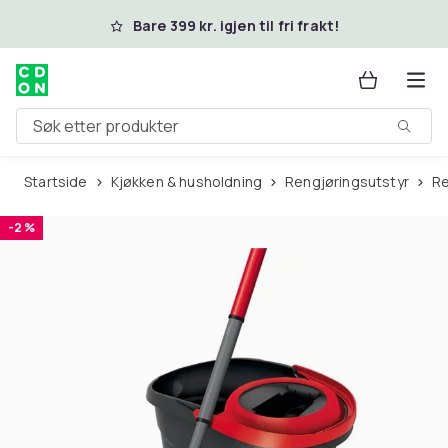
Hopp til hovedinnhold
Bare 399 kr. igjen til fri frakt!
Søk etter produkter
Startside
Kjøkken & husholdning
Rengjøringsutstyr
R
-2 %