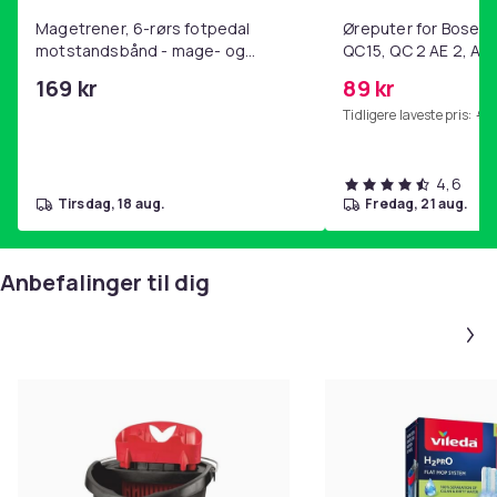
Denne teksten er automatisk oversatt, og det kan
forekomme feil.
Magetrener, 6-rørs fotpedal
Øreputer for Bose QC
motstandsbånd - mage- og
QC15, QC 2 AE 2, AE 
Farge
kjernetrening, yoga og
SoundTrue, SoundLin
169 kr
89 kr
hjemmegymnastikk Purple
Svart, Rød
Tidligere laveste pris:
99 
Materiale
Polyamid, Polyester, Polypropylen (PP), Termoplastisk
polymer
4,6
tirsdag, 18 aug.
fredag, 21 aug.
Artikkel nr.
ebe39925-85d2-470d-a585-8e940f0fd1f9
Anbefalinger til dig
Produktsikkerhetsinformasjon