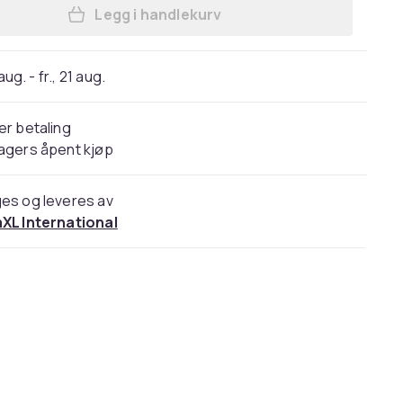
Legg i handlekurv
Legg vidaXL Vindskjerm 5 paneler s
 aug. - fr., 21 aug.
er betaling
agers åpent kjøp
es og leveres av
aXL International