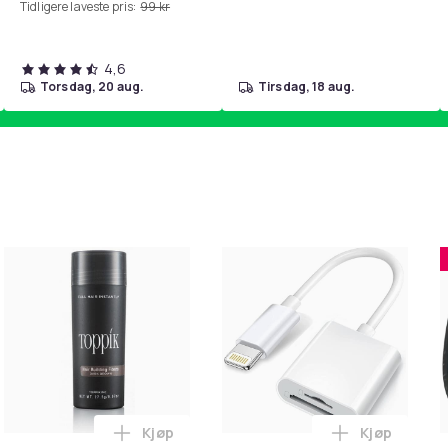
Tidligere laveste pris:
99 kr
4,6
torsdag, 20 aug.
tirsdag, 18 aug.
Kjøp
Kjøp
handlekurven
etrimmer / Potetrimmer - Trimmer for Poter i handlekurven
Legg Toppik - 27,5g - Dark Brown - Mørkeb
Legg Lightni