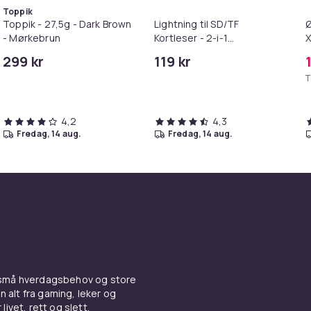
Toppik
Toppik - 27,5g - Dark Brown
Lightning til SD/TF
Ø
- Mørkebrun
Kortleser - 2-i-1
X
Minnekortadapter til
299 kr
119 kr
iPhone/iPad
T
4,2
4,3
fredag, 14 aug.
fredag, 14 aug.
 små hverdagsbehov og store
n alt fra gaming, leker og
livet, rett og slett.