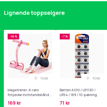
Vekt, gram
Lignende toppselgere
Artikkel nr.
Produktsikkerhetsinformasjon
-16 %
-7 %
Kjøp
Kjøp
Legg Magetrener, 6-rørs fotpedal mot
Legg Bat
Magetrener, 6-rørs
Batteri AG10 / LR1130 /
fotpedal motstandsbånd -
LR54 / 189 / 10-pakning
mage- og kjernetrening,
PKcell
169 kr
71 kr
yoga og