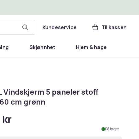
Kundeservice
Til kassen
ning
Skjønnhet
Hjem & hage
 Vindskjerm 5 paneler stoff
60 cm grønn
 kr
På lager