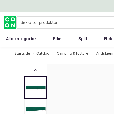
Hopp til hovedinnhold
Søk etter produkter
Alle kategorier
Film
Spill
Elek
Startside
Outdoor
Camping & fotturer
Vindskjer