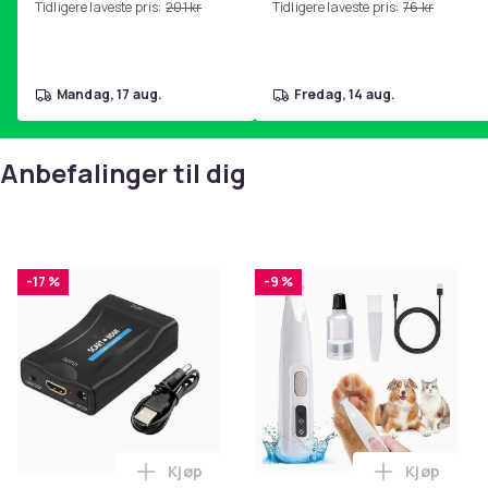
Tidligere laveste pris:
201 kr
Tidligere laveste pris:
76 kr
hjemmegymnastikk Pink
mandag, 17 aug.
fredag, 14 aug.
Anbefalinger til dig
-17 %
-9 %
Kjøp
Kjøp
Legg SCART til HDMI-omformer 1080p i 
Legg Hund