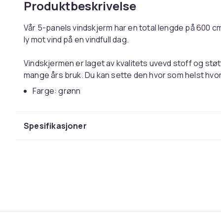
Produktbeskrivelse
Vår 5-panels vindskjerm har en total lengde på 600 cm
ly mot vind på en vindfull dag.
Vindskjermen er laget av kvalitets uvevd stoff og støt
mange års bruk. Du kan sette den hvor som helst hvor d
Farge: grønn
Materiale: uvevd stoff, tre
Mål: 600 x 160 cm (L x H)
Spesifikasjoner
Høyde stolpe: 190 cm
Med 6 stolper
Montering kreves: ja
SKU:47167
EAN:8719883744940
Farge
Størrelse