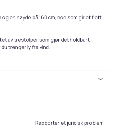
 og en høyde på 160 cm, noe som gir et flott
tet av trestolper som gjør det holdbart i
u trenger ly fra vind.
Rapporter et juridisk problem
Grön
600 x 160 cm