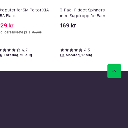
reputer for 3M Peltor X1A-
3-Pak - Fidget Spinners
Lø
5A Black
med Sugekopp for Barn
i 1
129 kr
169 kr
69
idligere laveste pris:
159 kr
Tid
4,7
4,3
torsdag, 20 aug.
mandag, 17 aug.