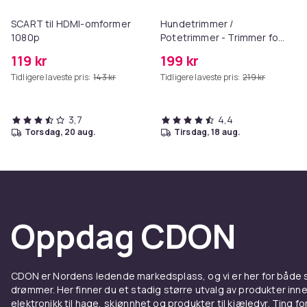
SCART til HDMI-omformer
Hundetrimmer /
1080p
Potetrimmer - Trimmer for
Poter
119 kr
199 kr
Tidligere laveste pris:
143 kr
Tidligere laveste pris:
219 kr
3,7
4,4
torsdag, 20 aug.
tirsdag, 18 aug.
Oppdag CDON
CDON er Nordens ledende markedsplass, og vi er her for både
drømmer. Her finner du et stadig større utvalg av produkter inne
elektronikk til hage, skjønnhet og produkter til kjæledyr. Ting for 