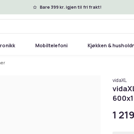
Bare 399 kr. igjen til fri frakt!
tronikk
Mobiltelefoni
Kjøkken & hushold
mer
vidaXL
vidaXL
600x1
1 219