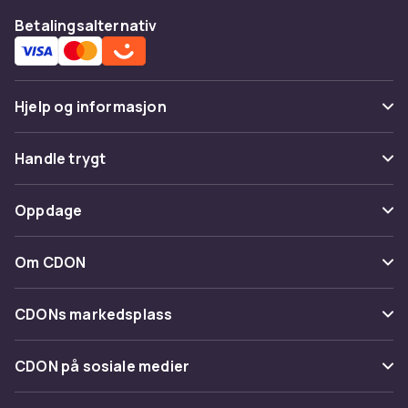
Betalingsalternativ
Hjelp og informasjon
Vanlige spørsmål
Handle trygt
Spor pakke
Betaling
Oppdage
Angre & returner her
Levering
Kategorier
Kontakt oss
Om CDON
Vilkår & policy
Varemerker
Om oss
Tilbakekallinger
CDONs markedsplass
Guider
Kundeanmeldelser
Merchant Help Center
CDON på sosiale medier
Jobbe på CDON