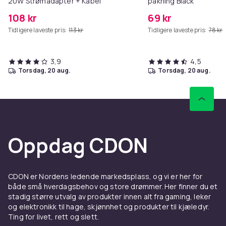
20W Strømadapter + Kabel
pakning Black
108 kr
69 kr
Tidligere laveste pris:
113 kr
Tidligere laveste pris:
78 kr
3,9
4,5
torsdag, 20 aug.
torsdag, 20 aug.
Oppdag CDON
CDON er Nordens ledende markedsplass, og vi er her for
både små hverdagsbehov og store drømmer. Her finner du et
stadig større utvalg av produkter innen alt fra gaming, leker
og elektronikk til hage, skjønnhet og produkter til kjæledyr.
Ting for livet, rett og slett.