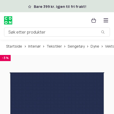
Hopp til hovedinnhold
Bare 399 kr. igjen til fri frakt!
Søk etter produkter
Startside
Interiør
Tekstiler
Sengetøy
Dyne
Vek
-3 %