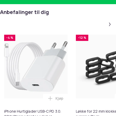
Anbefalinger til dig
-4 %
-12 %
Kjøp
Legg iPhone Hurtiglader USB-C 
iPhone Hurtiglader USB-C PD 3.0.
Løkke for 22 mm klokke