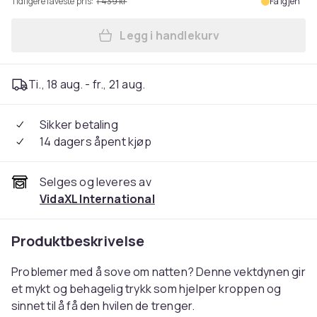
Tidligere laveste pris:
1 439 kr
Få igjen
Legg i handlekurv
Legg vidaXL Vektdyne blå 22
Ti., 18 aug. - fr., 21 aug.
Sikker betaling
14 dagers åpent kjøp
Selges og leveres av
VidaXL International
Produktbeskrivelse
Problemer med å sove om natten? Denne vektdynen gir
et mykt og behagelig trykk som hjelper kroppen og
sinnet til å få den hvilen de trenger.