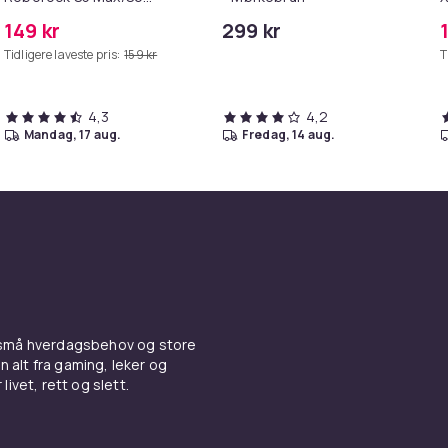
Pure/S6
149 kr
299 kr
MAXV/S50/S51/S55/S5/S60/S65/S6
Tidligere laveste pris:
159 kr
T
4,3
4,2
mandag, 17 aug.
fredag, 14 aug.
 små hverdagsbehov og store
n alt fra gaming, leker og
livet, rett og slett.