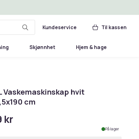
Kundeservice
Til kassen
ning
Skjønnhet
Hjem & hage
L Vaskemaskinskap hvit
,5x190 cm
 kr
På lager