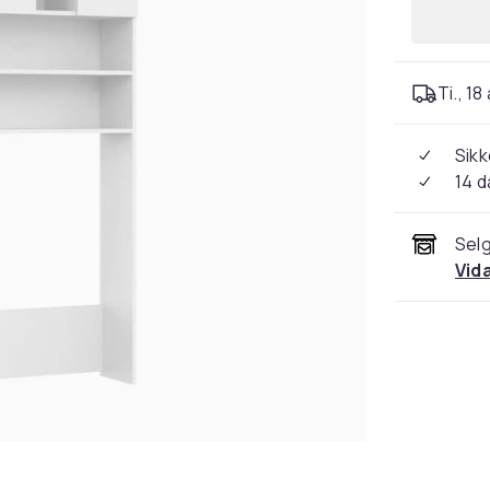
Ti., 18
Sikk
14 d
Selg
Vid