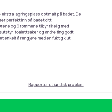
ekstra lagringsplass optimalt på badet. De
er perfekt inn på badet ditt.
ørene og 9 rommene tilbyr rikelig med
utstyr, toalettsaker og andre ting godt
et enkelt å rengjøre med en fuktig klut.
å medfølgende festemidler for vegg brukes.
Rapporter et juridisk problem
kan du finne
her