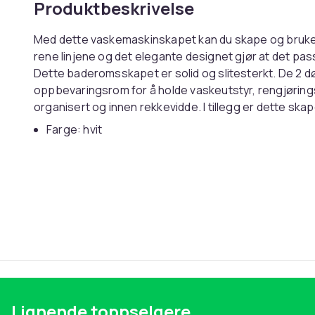
Produktbeskrivelse
Med dette vaskemaskinskapet kan du skape og bruke 
rene linjene og det elegante designet gjør at det pass
Dette baderomsskapet er solid og slitesterkt. De 2 d
oppbevaringsrom for å holde vaskeutstyr, rengjørings
organisert og innen rekkevidde. I tillegg er dette skap
Farge: hvit
Materiale: konstruert tre
Mål: 64 x 25,5 x 190 cm (B x D x H)
Med 2 dører og 9 rom
Monteringsmaterialer inkludert
Montering kreves: ja
ADVARSEL:
For å forhindre at produktet velter, m
Legal Documents:
Flere detaljer om å forhindre at dine møbler velter 
SKU:808422
Lignende toppselgere
EAN:8720286607442