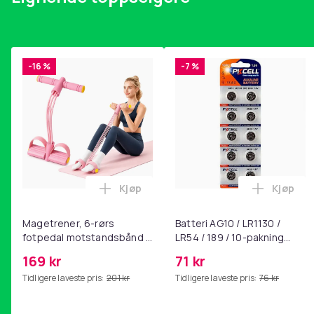
EU-ansvarlig part
Haba Trading B.V.
Mary Kingsleystraat 1 5928SK Venlo The Netherlands
-16 %
-7 %
[email protected]
Størrelse
Artikkel nr.
Produktsikkerhetsinformasjon
Kjøp
Kjøp
Legg Magetrener, 6-rørs fotpedal mot
Legg Bat
Magetrener, 6-rørs
Batteri AG10 / LR1130 /
fotpedal motstandsbånd -
LR54 / 189 / 10-pakning
mage- og kjernetrening,
PKcell
169 kr
71 kr
yoga og
Tidligere laveste pris:
201 kr
Tidligere laveste pris:
76 kr
hjemmegymnastikk Pink