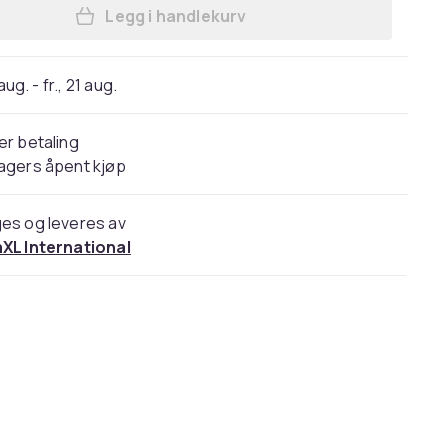
Legg i handlekurv
Legg vidaXL Vaskemaskinskap hvit 
 aug. - fr., 21 aug.
er betaling
agers åpent kjøp
es og leveres av
aXL International