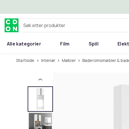
Hopp til hovedinnhold
Søk etter produkter
Alle kategorier
Film
Spill
Elek
Startside
Interiør
Møbler
Baderomsmøbler & bad