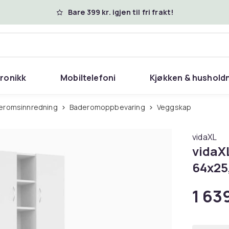
Bare 399 kr. igjen til fri frakt!
tronikk
Mobiltelefoni
Kjøkken & hushold
eromsinnredning
Baderomoppbevaring
Veggskap
vidaXL
vidaX
64x25
1 639