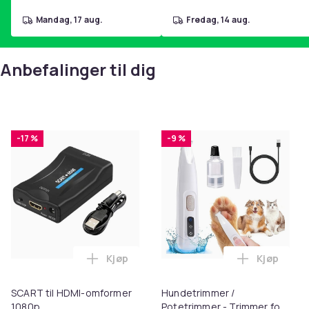
mandag, 17 aug.
fredag, 14 aug.
Anbefalinger til dig
-17 %
-9 %
Kjøp
Kjøp
Legg SCART til HDMI-omformer 1080p i 
Legg Hund
SCART til HDMI-omformer
Hundetrimmer /
1080p
Potetrimmer - Trimmer for