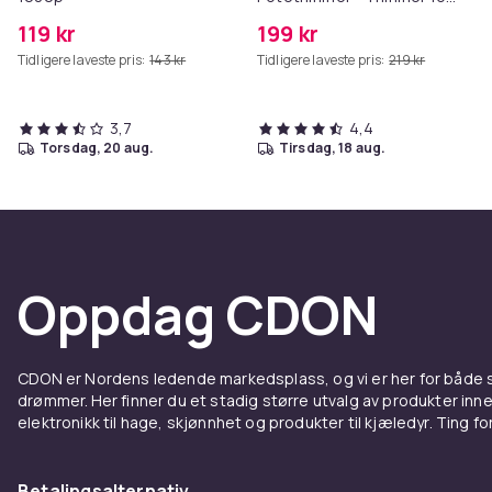
Poter
119 kr
199 kr
Tidligere laveste pris:
143 kr
Tidligere laveste pris:
219 kr
3,7
4,4
torsdag, 20 aug.
tirsdag, 18 aug.
Oppdag CDON
CDON er Nordens ledende markedsplass, og vi er her for både
drømmer. Her finner du et stadig større utvalg av produkter inne
elektronikk til hage, skjønnhet og produkter til kjæledyr. Ting for 
Betalingsalternativ