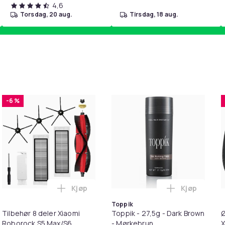
4,6
torsdag, 20 aug.
tirsdag, 18 aug.
-6 %
Kjøp
Kjøp
handlekurven
etrimmer / Potetrimmer - Trimmer for Poter i handlekurven
Legg Tilbehør 8 deler Xiaomi Roborock S
Legg Toppik
Toppik
Tilbehør 8 deler Xiaomi
Toppik - 27,5g - Dark Brown
Ø
Roborock S5 Max/S6
- Mørkebrun
X