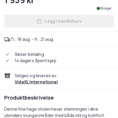
1 959 kr
På lager
Legg i handlekurv
Legg vidaXL Stol med pute 4
Ti., 18 aug. - fr., 21 aug.
Sikker betaling
14 dagers åpent kjøp
Selges og leveres av
VidaXL International
Produktbeskrivelse
Denne fine hage stolen hever stemningen i dine
utendørs loungeområder med både stil og komfort.