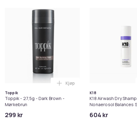
Farge: Svart og anthracite
Materiale: Textilene
Generelle dimensjoner: 59 x 50,5 x 81,5 cm (L x B x H)
Setedybde: 46 cm
Setehøyde fra bakken: 43 cm
Rygghøyde: 46 cm
Maks vekt: 110 kg per sete
Sittekapasitet: 4
Forsamling som kreves: Ja
Leveringsholdig:
4 x Stol
4 x Setepute
Kjøp
Legg Toppik - 27,5g - Dark Brow
4 x Ryggpute
Toppik
K18
EAN: 8721158872906
Toppik - 27,5g - Dark Brown -
K18 Airwash Dry Sham
SKU: 42003025
Mørkebrun
Nonaerosol Balances S
Controls Excess Oil
Brand: vidaXL
299 kr
604 kr
SKU:42003025
EAN:8721158872906