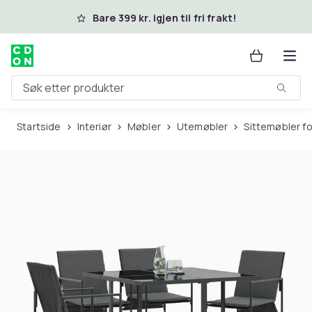
Hopp til hovedinnhold
Bare 399 kr. igjen til fri frakt!
Søk etter produkter
Startside
Interiør
Møbler
Utemøbler
Sittemøbler f