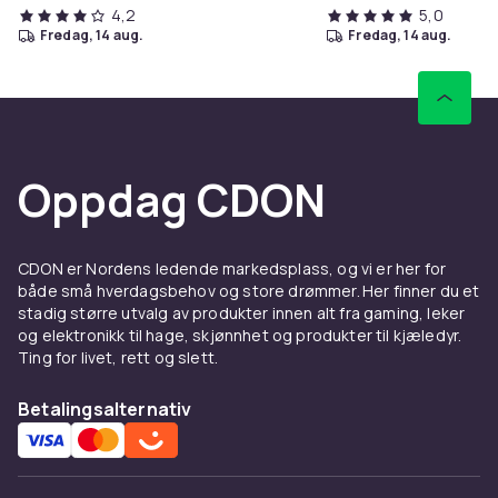
4,2
5,0
fredag, 14 aug.
fredag, 14 aug.
EU-ansvarlig part
Haba Trading B.V.
Mary Kingsleystraat 1 5928SK Venlo The Netherlands
[email protected]
Artikkel nr.
Oppdag CDON
552a012f-ec77-54bd-8216-4f981ac63d65
Produktsikkerhetsinformasjon
CDON er Nordens ledende markedsplass, og vi er her for
både små hverdagsbehov og store drømmer. Her finner du et
stadig større utvalg av produkter innen alt fra gaming, leker
og elektronikk til hage, skjønnhet og produkter til kjæledyr.
Ting for livet, rett og slett.
Betalingsalternativ