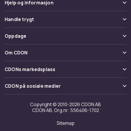
Hjelp og informasjon
Vanlige spørsmål
Handle trygt
Spor pakke
Betaling
Oppdage
Angre & returner her
Levering
Kategorier
Kontakt oss
Om CDON
Vilkår & policy
Varemerker
Om oss
Tilbakekallinger
CDONs markedsplass
Guider
Kundeanmeldelser
Merchant Help Center
CDON på sosiale medier
Jobbe på CDON
Investor relations
Copyright © 2010-2026 CDON AB
CDON AB, Org.nr: 556406-1702
Tilgjengelighet
Sitemap