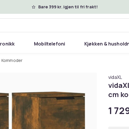
Bare 399 kr. igjen til fri frakt!
tronikk
Mobiltelefoni
Kjøkken & hushold
Kommoder
vidaXL
vidaXL
cm ko
1 729