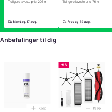
Tidligere laveste pris:
201 kr
Tidligere laveste pris:
76 kr
hjemmegymnastikk Pink
Produktsikkerhetsinformasjon
mandag, 17 aug.
fredag, 14 aug.
Anbefalinger til dig
-6 %
Kjøp
Kjøp
Legg K18 Airwash Dry Shampoo Nonaerosol
Legg Tilb