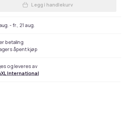
Legg i handlekurv
Legg vidaXL Skjenker 2 stk røkt eik
 aug. - fr., 21 aug.
er betaling
agers åpent kjøp
es og leveres av
aXL International