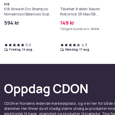
K18
K18 Airwash Dry Shampoo
Tilbehør 8 deler Xiaomi
Nonaerosol Balances Scalp
Roborock S5 Max/S6
& Controls Excess Oil
Pure/S6
594 kr
149 kr
MAXV/S50/S51/S55/S5/S60/S65
Tidligere laveste pris:
159 kr
5,0
4,3
fredag, 14 aug.
mandag, 17 aug.
Oppdag CDON
CDON er Nordens ledende markedsplass, og vi er her for både
drømmer. Her finner du et stadig større utvalg av produkter inne
elektronikk til hage, skjønnhet og produkter til kjæledyr. Ting for 