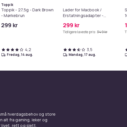
Toppik
Toppik - 27,5g - Dark Brown
Lader for Macbook /
S
- Mørkebrun
Erstatningsadapter -
MagSafe Gen 2 - 45W
299 kr
299 kr
/S6
Tidligere laveste pris:
349 kr
T
4,2
3,5
fredag, 14 aug.
mandag, 17 aug.
 små hverdagsbehov og store
n alt fra gaming, leker og
livet, rett og slett.