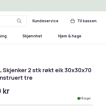
Kundeservice
Til kassen
ning
Skjønnhet
Hjem & hage
 Skjenker 2 stk røkt eik 30x30x70
nstruert tre
 kr
På lager