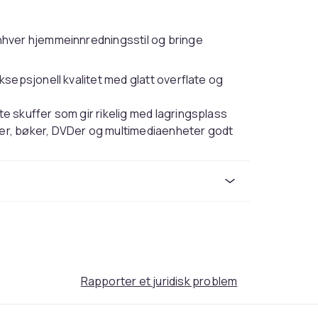
nhver hjemmeinnredningsstil og bringe
ksepsjonell kvalitet med glatt overflate og
e skuffer som gir rikelig med lagringsplass
ner, bøker, DVDer og multimediaenheter godt
ppbevaringsskap for bøker og samlinger,
 dekorative gjenstander, fotorammer eller
e festemidler for vegg benyttes.
Rapporter et juridisk problem
 i esken for enkel montering.