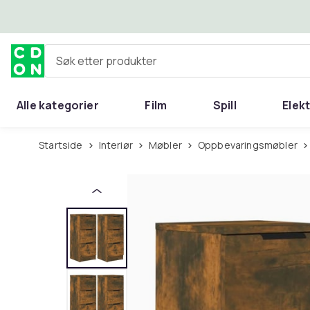
Hopp til hovedinnhold
Søk etter produkter
Alle kategorier
Film
Spill
Elek
Startside
Interiør
Møbler
Oppbevaringsmøbler