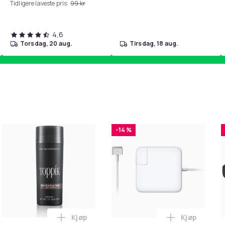
Tidligere laveste pris:
99 kr
4,6
torsdag, 20 aug.
tirsdag, 18 aug.
-14 %
Kjøp
Kjøp
 Balances Scalp & Controls Excess Oil i handlekurven
ehør 8 deler Xiaomi Roborock S5 Max/S6 Pure/S6 MAXV/S50/S5
Legg Toppik - 27,5g - Dark Brown - Mørkeb
Legg Lader 