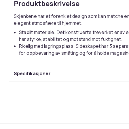
Produktbeskrivelse
Skjenkene har et forenklet design som kan matche e
elegant atmosfære til hjemmet.
Stabilt materiale: Det konstruerte treverket er av e
har styrke, stabilitet og motstand mot fuktighet.
Rikelig med lagringsplass: Sideskapet har 3 separat
for oppbevaring av småting og for å holde magasi
organisert.
Multifunksjonelt skap: Skjenken kan brukes som o
Spesifikasjoner
sidebord til stuen, eller nattbord til soverommet.
Solid topp: Den solide toppen er perfekt for å vise
potteplanter.
Advarsel:
For å forhindre at produktet velter, må medfølgend
Merk:
Hvert produkt kommer med en monteringsveiledning