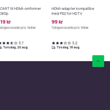
CART til HDMI-omformer
HDMI-adapter kompatibel
Sl
1080p
med PS2 for HDTV
119 kr
99 kr
22
idligere laveste pris:
143 kr
Tidligere laveste pris:
119 kr
Tid
3,7
3,2
torsdag, 20 aug.
tirsdag, 18 aug.