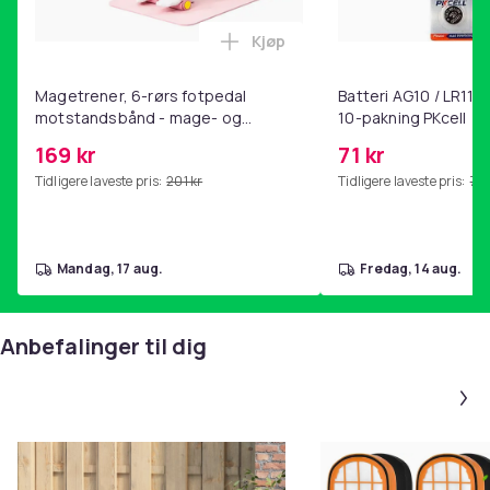
Kjøp
Legg Magetrener, 6-rørs fotp
EU-ansvarlig part
Haba Trading B.V.
Magetrener, 6-rørs fotpedal
Batteri AG10 / LR1130
Mary Kingsleystraat 1 5928SK Venlo The Netherlands
motstandsbånd - mage- og
10-pakning PKcell
[email protected]
kjernetrening, yoga og
169 kr
71 kr
hjemmegymnastikk Pink
Farge
Tidligere laveste pris:
201 kr
Tidligere laveste pris:
76 
Svart
Artikkel nr.
81a485f0-a7b9-4dcc-9d62-bae43c391f9d
mandag, 17 aug.
fredag, 14 aug.
Produktsikkerhetsinformasjon
Anbefalinger til dig