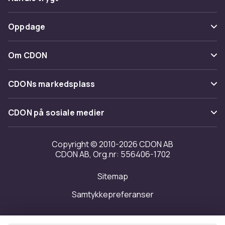
Spor pakke
Betaling
Oppdage
Angre & returner her
Levering
Kategorier
Kontakt oss
Om CDON
Vilkår & policy
Varemerker
Om oss
Tilbakekallinger
CDONs markedsplass
Guider
Kundeanmeldelser
Merchant Help Center
CDON på sosiale medier
Jobbe på CDON
Investor relations
Copyright © 2010-2026 CDON AB
CDON AB, Org.nr: 556406-1702
Tilgjengelighet
Sitemap
Samtykkepreferanser