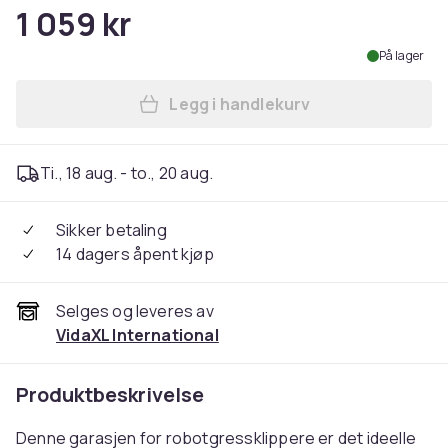
1 059 kr
På lager
Legg i handlekurv
Legg vidaXL Robotgressklip
Ti., 18 aug. - to., 20 aug.
Sikker betaling
14 dagers åpent kjøp
Selges og leveres av
VidaXL International
Produktbeskrivelse
Denne garasjen for robotgressklippere er det ideelle