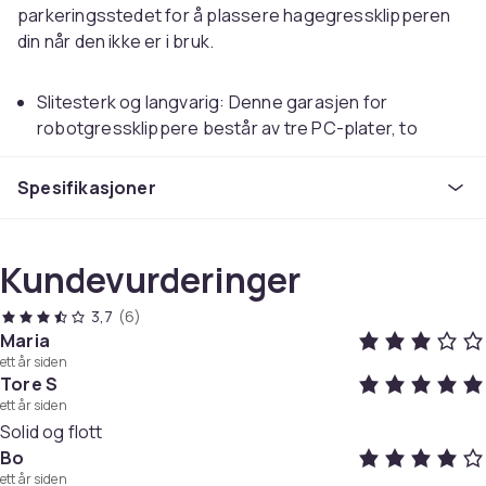
parkeringsstedet for å plassere hagegressklipperen
din når den ikke er i bruk.
Slitesterk og langvarig: Denne garasjen for
robotgressklippere består av tre PC-plater, to
metallstativer, to aluminiumslister og to braketter.
Den vil gi langvarig beskyttelse for
Spesifikasjoner
robotgressklipperen din på grunn av det slitesterke
og stabile materialet.
Værbeskyttelse: Denne garasjen for
Kundevurderinger
robotgressklippere gir perfekt beskyttelse for
plenklipperen din, og beskytter den mot
3,7
(6)
elementene, inkludert regn, hagl og UV-lys. Takket
Maria
være den skrånende toppdesignen kan regnvann og
ett år siden
Tore S
snø enkelt renne ned.
ett år siden
Multifunksjonell: Enten det er på en plen, asfaltert
Solid og flott
overflate eller betongfundament, kan dette
Bo
oppbevaringsskuret for gressklippere enkelt
ett år siden