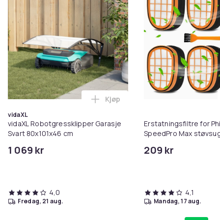
Kjøp
Legg vidaXL Robotgressklipper 
vidaXL
vidaXL Robotgressklipper Garasje
Erstatningsfiltre for Ph
Svart 80x101x46 cm
SpeedPro Max støvsu
1 069 kr
209 kr
4,0
4,1
fredag, 21 aug.
mandag, 17 aug.