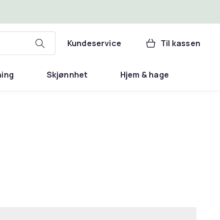
Kundeservice
Til kassen
ning
Skjønnhet
Hjem & hage