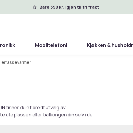
Bare 399 kr. igjen til fri frakt!
tronikk
Mobiltelefoni
Kjøkken & hushold
Terrassevarmer
N finner du et bredt utvalg av
 uteplassen eller balkongen din selv i de