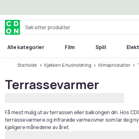
Hopp til hovedinnhold
Søk etter produkter
Alle kategorier
Film
Spill
Elek
Startside
Kjøkken & husholdning
Klimaprodukter
Terrassevarmer
Få mest mulig ut av terrassen eller balkongen din. Hos CDO
terrassevarmere og infrarøde varmeovner som lar deg nyte
kjøligere månedene av året.