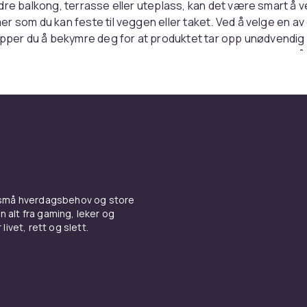
dre balkong, terrasse eller uteplass, kan det være smart å v
r som du kan feste til veggen eller taket. Ved å velge en av
ipper du å bekymre deg for at produktet tar opp unødvendig
vil ha til andre ting. Blant produktene ovenfor finner du også
gir deg muligheten til å varme opp deler av hagen din. Dette 
i hagen som du kan bruke hele året. Denne varianten er ogs
t for de som har en større vinterhage.
n bare funksjon
rassevarmere som er så stilige og rene at du enkelt kan bruk
er. Et klassisk alternativ som er både elegant og praktisk, er 
 små hverdagsbehov og store
assevarmeren din ved siden av en sittegruppe eller en spise
n alt fra gaming, leker og
en terrassevarmer hyggefaktoren uansett hvor du velger å p
livet, rett og slett.
iljøbevisste finnes det også spennende alternativer blant
enfor. Ikke bare finnes det en rekke strømkilder å velge me
e et produkt som går på lavere effekt hvis du foretrekker d
ne er fantasien din.