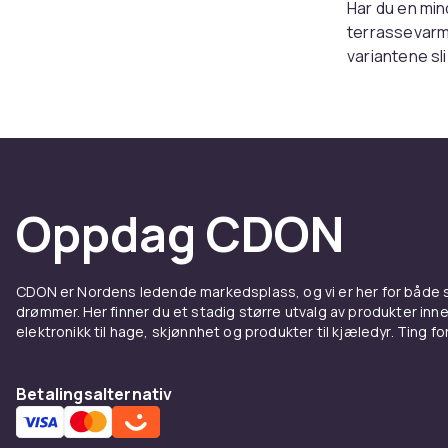
Har du en min
terrassevarme
variantene sl
som du heller 
modeller som 
skape et rom 
spesielt egne
Mer en
Oppdag CDON
Vi tilbyr ter
interiørdetalj
CDON er Nordens ledende markedsplass, og vi er her for både
plassere terr
drømmer. Her finner du et stadig større utvalg av produkter inne
tillegg øker 
elektronikk til hage, skjønnhet og produkter til kjæledyr. Ting for 
den. For de m
produktene ov
kan også velg
Betalingsalternativ
eneste grense