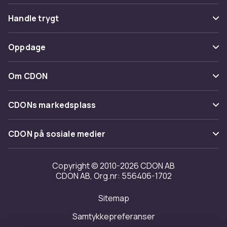
Vanlige spørsmål
Handle trygt
Spor pakke
Betaling
Oppdage
Angre & returner her
Levering
Kategorier
Kontakt oss
Om CDON
Vilkår & policy
Varemerker
Om oss
Tilbakekallinger
CDONs markedsplass
Guider
Kundeanmeldelser
Merchant Help Center
CDON på sosiale medier
Jobbe på CDON
Investor relations
Copyright © 2010-2026 CDON AB
CDON AB, Org.nr: 556406-1702
Tilgjengelighet
Sitemap
Samtykkepreferanser