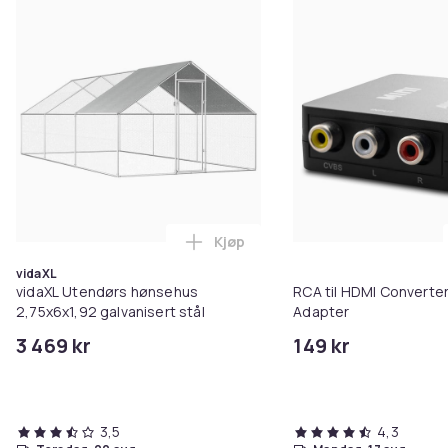
Kjøp
Legg vidaXL Utendørs hønsehus 2
vidaXL
vidaXL Utendørs hønsehus
RCA til HDMI Converter
2,75x6x1,92 galvanisert stål
Adapter
3 469 kr
149 kr
3,5
4,3