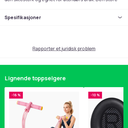
brønnen med hul base gjør at du kan plante
favorittplantene og blomstene i den, og bøtten er også
Spesifikasjoner
designet for planting. Den medfølgende strengen lar
deg henge bøtten så lavt eller høyt du vil.
Få denne ønskebrønn-blomsterkassen og legg til
skjønnhet til hagen din nå!
Rapporter et juridisk problem
Materiale: gran med vannbasert maling
Mål: 40 x 40 x 84 cm (B x D x H)
Montering kreves: ja
Merk: Bunnplaten er ikke inkludert
Lignende toppselgere
SKU:47238
EAN:8719883979250
-16 %
-10 %
EU-ansvarlig part
Haba Trading B.V.
Mary Kingsleystraat 1 5928SK Venlo The Netherlands
[email protected]