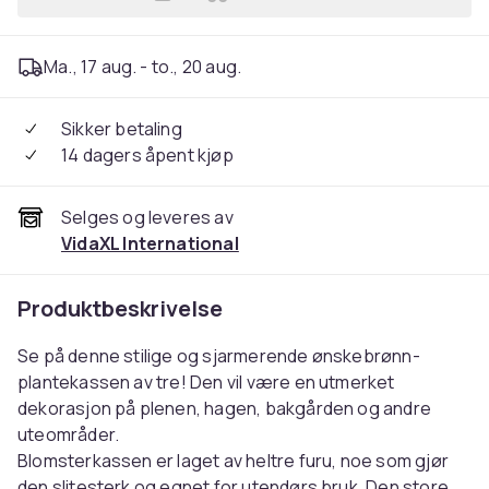
Legg vidaXL Ønskebrønn pl
Ma., 17 aug. - to., 20 aug.
Sikker betaling
14 dagers åpent kjøp
Selges og leveres av
VidaXL International
Produktbeskrivelse
Se på denne stilige og sjarmerende ønskebrønn-
plantekassen av tre! Den vil være en utmerket
dekorasjon på plenen, hagen, bakgården og andre
uteområder.
Blomsterkassen er laget av heltre furu, noe som gjør
den slitesterk og egnet for utendørs bruk. Den store