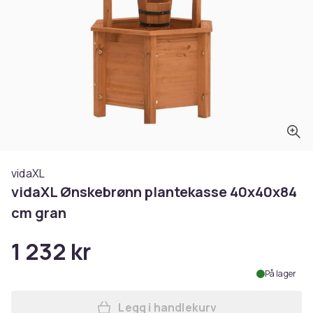
vidaXL
vidaXL Ønskebrønn plantekasse 40x40x84
cm gran
1 232 kr
På lager
Legg i handlekurv