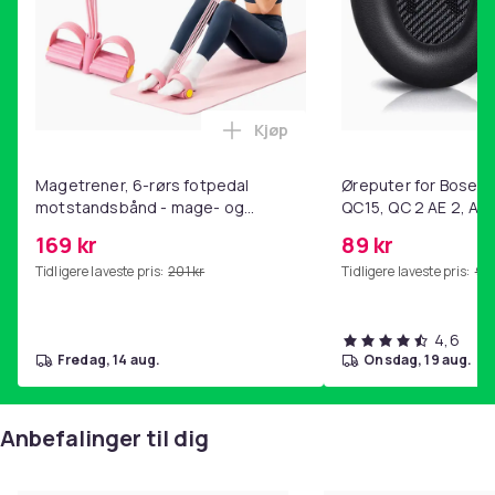
Farge
Brun
Vekt, gram
4400
Kjøp
Legg Magetrener, 6-rørs fotp
Artikkel nr.
9317fb30-24af-40f1-a886-729e36d2aa4a
Magetrener, 6-rørs fotpedal
Øreputer for Bose QC
motstandsbånd - mage- og
QC15, QC 2 AE 2, AE 
Produktsikkerhetsinformasjon
kjernetrening, yoga og
SoundTrue, SoundLin
169 kr
89 kr
hjemmegymnastikk Pink
Tidligere laveste pris:
201 kr
Tidligere laveste pris:
99 
4,6
fredag, 14 aug.
onsdag, 19 aug.
Anbefalinger til dig