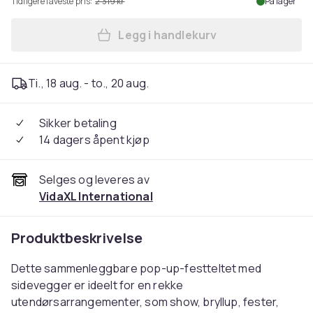
Tidligere laveste pris:
2 319 kr
På lager
Legg i handlekurv
Legg vidaXL Markise Hvit 3,5
Ti., 18 aug. - to., 20 aug.
Sikker betaling
14 dagers åpent kjøp
Selges og leveres av
VidaXL International
Produktbeskrivelse
Dette sammenleggbare pop-up-festteltet med
sidevegger er ideelt for en rekke
utendørsarrangementer, som show, bryllup, fester,