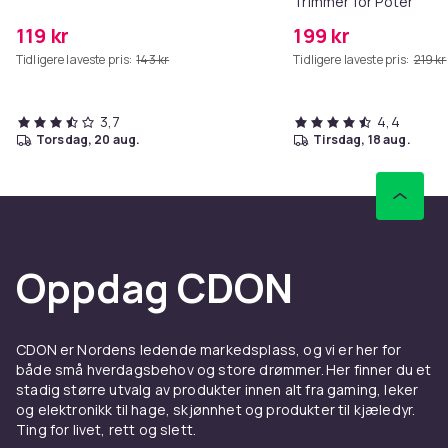
Trimmer for Poter
119 kr
199 kr
Tidligere laveste pris:
143 kr
Tidligere laveste pris:
219 kr
3,7
4,4
torsdag, 20 aug.
tirsdag, 18 aug.
Oppdag CDON
CDON er Nordens ledende markedsplass, og vi er her for
både små hverdagsbehov og store drømmer. Her finner du et
stadig større utvalg av produkter innen alt fra gaming, leker
og elektronikk til hage, skjønnhet og produkter til kjæledyr.
Ting for livet, rett og slett.