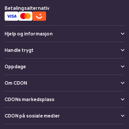
Betalingsalternativ
Hjelp og informasjon
Vanlige spørsmål
Handle trygt
Spor pakke
Betaling
Oppdage
Angre & returner her
Levering
Kategorier
Kontakt oss
Om CDON
Vilkår & policy
Varemerker
Om oss
Tilbakekallinger
CDONs markedsplass
Guider
Kundeanmeldelser
Merchant Help Center
CDON på sosiale medier
Jobbe på CDON