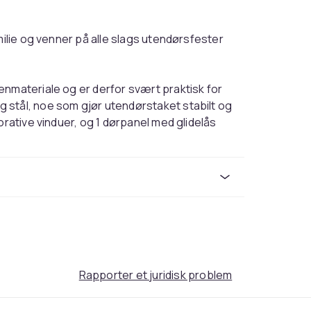
milie og venner på alle slags utendørsfester
enmateriale og er derfor svært praktisk for
 stål, noe som gjør utendørstaket stabilt og
orative vinduer, og 1 dørpanel med glidelås
e.
for eksempel sterk vind, kraftig regn, snø,
 av ugunstige værforhold.)
.
Rapporter et juridisk problem
amme