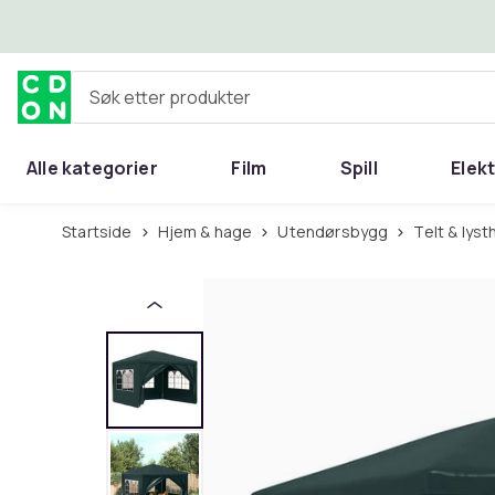
Hopp til hovedinnhold
Søk etter produkter
Alle kategorier
Film
Spill
Elek
Startside
Hjem & hage
Utendørsbygg
Telt & lys