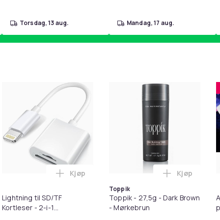
torsdag, 13 aug.
mandag, 17 aug.
Kjøp
Kjøp
kantbeskyttelse for barn i handlekurven
il HDMI Converter 1080p - Adapter i handlekurven
Legg Lightning til SD/TF Kortleser - 2-i-1
Legg Toppik
Toppik
Lightning til SD/TF
Toppik - 27,5g - Dark Brown
A
Kortleser - 2-i-1
- Mørkebrun
p
Minnekortadapter til
S