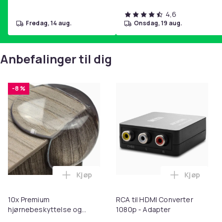
Produktsikkerhetsinformasjon
4,6
fredag, 14 aug.
onsdag, 19 aug.
Anbefalinger til dig
-8 %
Kjøp
Kjøp
Legg 10x Premium hjørnebeskyttelse og 
Legg RCA t
10x Premium
RCA til HDMI Converter
hjørnebeskyttelse og
1080p - Adapter
kantbeskyttelse for barn