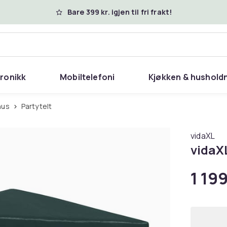
Bare 399 kr. igjen til fri frakt!
tronikk
Mobiltelefoni
Kjøkken & hushold
thus
Partytelt
vidaXL
vidaXL
1 199