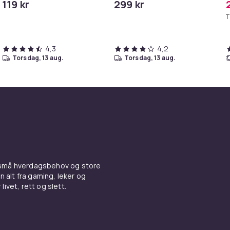
119 kr
299 kr
iPhone/iPad
T
4,3
4,2
torsdag, 13 aug.
torsdag, 13 aug.
 små hverdagsbehov og store
n alt fra gaming, leker og
livet, rett og slett.