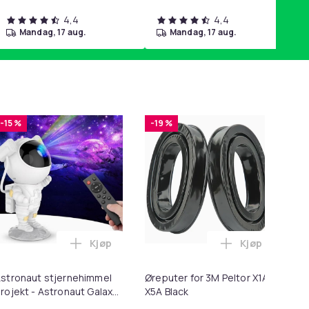
4,4
4,4
mandag, 17 aug.
mandag, 17 aug.
-15 %
-19 %
-
Kjøp
Kjøp
 Minnekortadapter til iPhone/iPad i handlekurven
 - 27,5g - Dark Brown - Mørkebrun i handlekurven
Legg Astronaut stjernehimmel projekt - Astr
Legg Øreputer
stronaut stjernehimmel
Øreputer for 3M Peltor X1A-
Lø
rojekt - Astronaut Galaxy
X5A Black
i 1
tarry Sky Light-projektor -