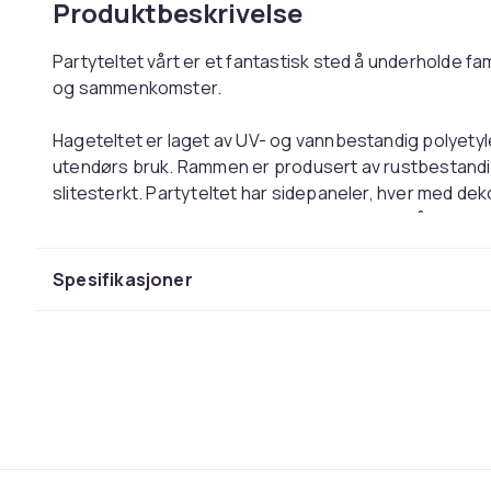
Produktbeskrivelse
Partyteltet vårt er et fantastisk sted å underholde fa
og sammenkomster.
Hageteltet er laget av UV- og vannbestandig polyetyl
utendørs bruk. Rammen er produsert av rustbestandig
slitesterkt. Partyteltet har sidepaneler, hver med dek
for enkel inngang. Hagepaviljongen er enkel å monter
MERK: Dette produktet skal ALDRI brukes i dårlig vær, 
Spesifikasjoner
storm osv. (Vi er ikke ansvarlige for skader på grunn
Godt å vite:
Dette produktet er ikke egnet for bruk som carport
Farge: grønn
Materialer: PE-tak og sidepaneler av stoff + stålr
Mål: 3 x 3 x 2,55 m (L x B x H)