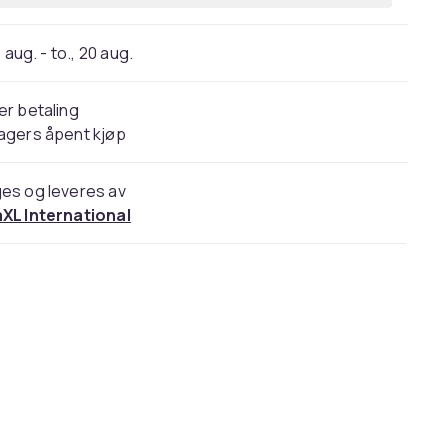
 aug. - to., 20 aug.
er betaling
agers åpent kjøp
es og leveres av
aXL International