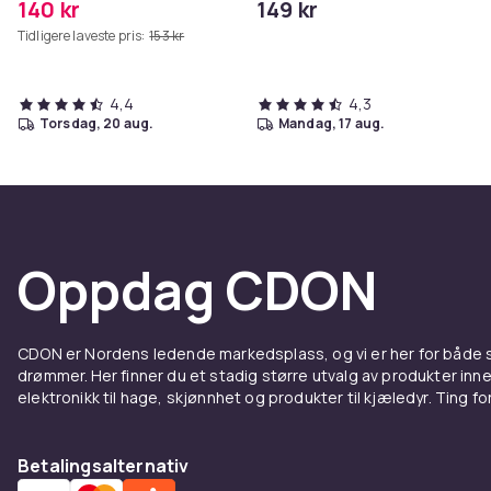
140 kr
149 kr
Tidligere laveste pris:
153 kr
4,4
4,3
torsdag, 20 aug.
mandag, 17 aug.
Oppdag CDON
CDON er Nordens ledende markedsplass, og vi er her for både
drømmer. Her finner du et stadig større utvalg av produkter inne
elektronikk til hage, skjønnhet og produkter til kjæledyr. Ting for 
Betalingsalternativ