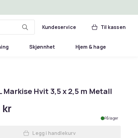
Kundeservice
Til kassen
ning
Skjønnhet
Hjem & hage
 Markise Hvit 3,5 x 2,5 m Metall
 kr
På lager
Legg i handlekurv
Legg vidaXL Markise Hvit 3,5 x 2,5 m