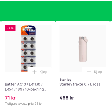
-7 %
snø og ekstremvær.
Kjøp
Kjøp
standsbånd - mage- og kjernetrening, yoga og hjemmegymnast
puter for Bose QC35 I/II, QC25, QC15, QC 2 AE 2, AE 2i, AE 2w,
Legg Batteri AG10 / LR1130 / LR54 / 189 
Legg Stanl
Stanley
Batteri AG10 / LR1130 /
Stanley trakte 0,7 l, rosa
Grön
LR54 / 189 / 10-pakning
3 x 3 m
PKcell
71 kr
468 kr
8720
Tidligere laveste pris:
76 kr
4ed5e5ad-487a-4dc0-8a14-5c59a6adb2d0