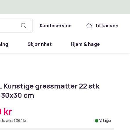
Kundeservice
Til kassen
ning
Skjønnhet
Hjem & hage
L Kunstige gressmatter 22 stk
 30x30 cm
 kr
ste pris:
1 369 kr
På lager