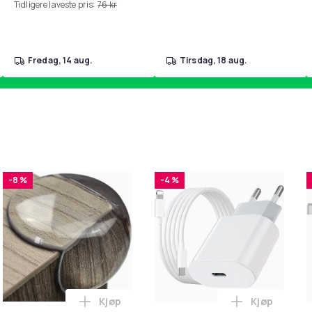
Tidligere laveste pris:
76 kr
fredag, 14 aug.
tirsdag, 18 aug.
-8 %
-4 %
Kjøp
Kjøp
handlekurven
 - Fidget Spinners med Sugekopp for Barn i handlekurven
Legg 10x Premium hjørnebeskyttelse og ka
Legg iPhone