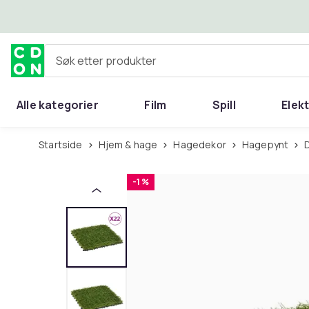
Hopp til hovedinnhold
Søk etter produkter
Alle kategorier
Film
Spill
Elek
Startside
Hjem & hage
Hagedekor
Hagepynt
-1 %