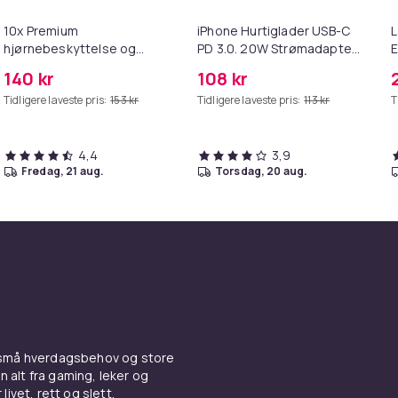
10x Premium
iPhone Hurtiglader USB-C
L
hjørnebeskyttelse og
PD 3.0. 20W Strømadapter
E
kantbeskyttelse for barn
+ Kabel
M
140 kr
108 kr
Tidligere laveste pris:
153 kr
Tidligere laveste pris:
113 kr
T
4,4
3,9
fredag, 21 aug.
torsdag, 20 aug.
 små hverdagsbehov og store
n alt fra gaming, leker og
livet, rett og slett.