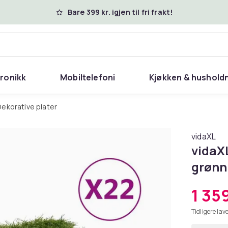
Bare 399 kr. igjen til fri frakt!
tronikk
Mobiltelefoni
Kjøkken & hushold
Dekorative plater
vidaXL
vidaX
grønn
1 359
Tidligere lave