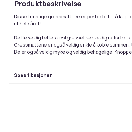
Produktbeskrivelse
Disse kunstige gressmattene er perfekte for å lage e
ut hele året!
Dette veldig tette kunstgresset ser veldig naturtro u
Gressmattene er også veldig enkle å koble sammen, t
De er også veldig myke og veldig behagelige. Knopp
holder seg på plass.
Farge: grønn
Spesifikasjoner
Materiale: polyetylen
Mål hver matte: 30 x 30 cm (L x B)
Samlet mål: 1,98 m²
Montering kreves: ja
Leveransen inneholder:
22 x gressmatter
SKU:149031
EAN:8720286195277