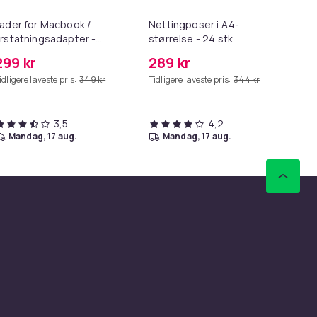
ader for Macbook /
Nettingposer i A4-
As
rstatningsadapter -
størrelse - 24 stk.
pr
agSafe Gen 2 - 45W
Sta
299 kr
289 kr
27
US
idligere laveste pris:
349 kr
Tidligere laveste pris:
344 kr
Tid
3,5
4,2
mandag, 17 aug.
mandag, 17 aug.