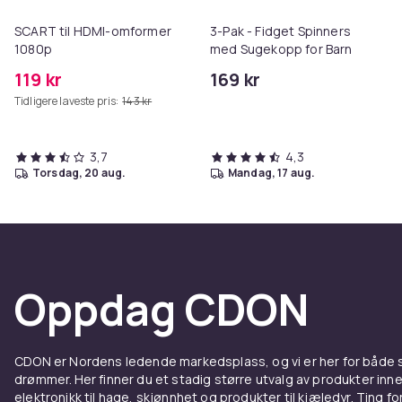
SCART til HDMI-omformer
3-Pak - Fidget Spinners
1080p
med Sugekopp for Barn
119 kr
169 kr
Tidligere laveste pris:
143 kr
3,7
4,3
torsdag, 20 aug.
mandag, 17 aug.
Oppdag CDON
CDON er Nordens ledende markedsplass, og vi er her for både
drømmer. Her finner du et stadig større utvalg av produkter inne
elektronikk til hage, skjønnhet og produkter til kjæledyr. Ting for 