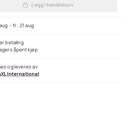
Legg i handlekurv
Legg vidaXL Kunstige gressmatter 2
 aug. - fr., 21 aug.
er betaling
agers åpent kjøp
es og leveres av
aXL International