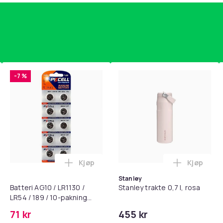
-7 %
Grön
8460
c7f58cbe-a565-4e29-9ce0-9907ee54f1b2
Kjøp
Kjøp
standsbånd - mage- og kjernetrening, yoga og hjemmegymnast
puter for Bose QC35 I/II, QC25, QC15, QC 2 AE 2, AE 2i, AE 2w,
Legg Batteri AG10 / LR1130 / LR54 / 189 
Legg Stanl
Stanley
Batteri AG10 / LR1130 /
Stanley trakte 0,7 l, rosa
LR54 / 189 / 10-pakning
PKcell
71 kr
455 kr