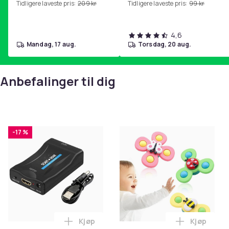
Tidligere laveste pris:
209 kr
Tidligere laveste pris:
99 kr
hjemmegymnastikk Purple
4,6
mandag, 17 aug.
torsdag, 20 aug.
Anbefalinger til dig
-17 %
Kjøp
Kjøp
Legg SCART til HDMI-omformer 1080p i 
Legg 3-Pak