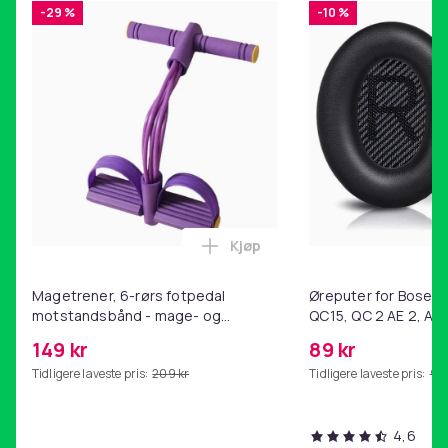
Materiale
-29 %
-10 %
Plast, Stål
Vekt, gram
9000
Artikkel nr.
4a1ad41c-bbb8-46e3-bc1d-a15c75e537d2
Produktsikkerhetsinformasjon
Kjøp
Legg Magetrener, 6-rørs fotp
Magetrener, 6-rørs fotpedal
Øreputer for Bose QC
motstandsbånd - mage- og
QC15, QC 2 AE 2, AE 
kjernetrening, yoga og
SoundTrue, SoundLin
149 kr
89 kr
hjemmegymnastikk Purple
Tidligere laveste pris:
209 kr
Tidligere laveste pris:
99 
4,6