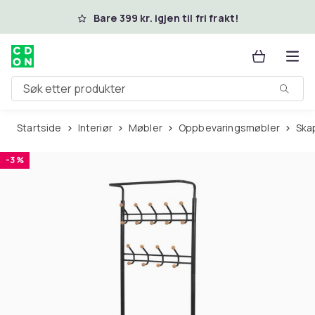
Hopp til hovedinnhold
Bare 399 kr. igjen til fri frakt!
Søk etter produkter
Startside
Interiør
Møbler
Oppbevaringsmøbler
Sk
-3 %