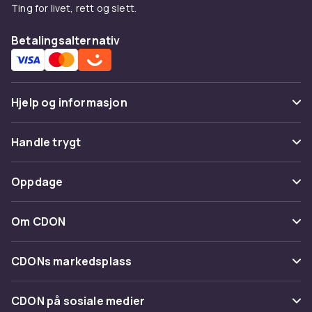
Ting for livet, rett og slett.
Betalingsalternativ
Hjelp og informasjon
Vanlige spørsmål
Handle trygt
Spor pakke
Betaling
Oppdage
Angre & returner her
Levering
Kategorier
Kontakt oss
Om CDON
Vilkår & policy
Varemerker
Om oss
Tilbakekallinger
CDONs markedsplass
Guider
Kundeanmeldelser
Merchant Help Center
CDON på sosiale medier
Jobbe på CDON