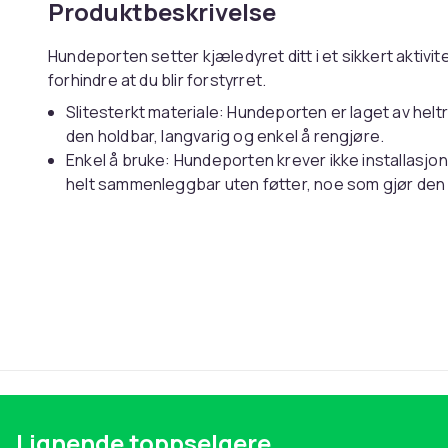
Produktbeskrivelse
Hundeporten setter kjæledyret ditt i et sikkert aktiv
forhindre at du blir forstyrret.
Slitesterkt materiale: Hundeporten er laget av hel
den holdbar, langvarig og enkel å rengjøre.
Enkel å bruke: Hundeporten krever ikke installasj
helt sammenleggbar uten føtter, noe som gjør den 
bruk.
Praktisk design: Hundeporten har 2 solide føtter som
justeringer. I tillegg inkluderer den et dørpanel og 
og bekvemmelighet for både deg og kjæledyrene d
Flere bruksområder: Denne hundeporten kan effekt
over og komme seg gjennom. Derfor er den perfekt 
kjøkkenet, unna trappene og døråpningene.
Farge: hvit
Materiale: heltre gran
Lignende toppselgere
Mål hvert panel: 50 x 90 x 2 cm (B x H x T)