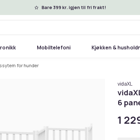
Bare 399 kr. igjen til fri frakt!
tronikk
Mobiltelefoni
Kjøkken & hushold
gssytem for hunder
vidaXL
vidaX
6 pane
1 229