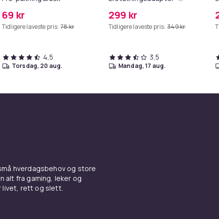
MagSafe Gen 2 - 45W
69 kr
299 kr
Tidligere laveste pris:
78 kr
Tidligere laveste pris:
349 kr
T
4,5
3,5
torsdag, 20 aug.
mandag, 17 aug.
 små hverdagsbehov og store
n alt fra gaming, leker og
livet, rett og slett.