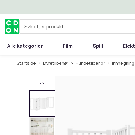
Hopp til hovedinnhold
Søk etter produkter
Alle kategorier
Film
Spill
Elek
Startside
Dyretilbehør
Hundetilbehør
Innhegnin