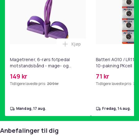
Kjøp
Legg Magetrener, 6-rørs fotp
Magetrener, 6-rørs fotpedal
Batteri AG10 / LR1130
motstandsbånd - mage- og
10-pakning PKcell
kjernetrening, yoga og
149 kr
71 kr
hjemmegymnastikk Purple
Tidligere laveste pris:
209 kr
Tidligere laveste pris:
76 
mandag, 17 aug.
fredag, 14 aug.
Anbefalinger til dig