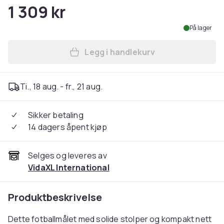
1 309 kr
På lager
Legg i handlekurv
Legg vidaXL Fotballmål med 
Ti., 18 aug. - fr., 21 aug.
Sikker betaling
14 dagers åpent kjøp
Selges og leveres av
VidaXL International
Produktbeskrivelse
Dette fotballmålet med solide stolper og kompakt nett