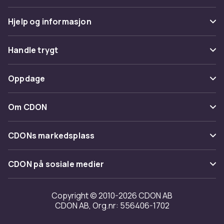
Hjelp og informasjon
Vanlige spørsmål
Handle trygt
Spor pakke
Betaling
Oppdage
Angre & returner her
Levering
Kategorier
Kontakt oss
Om CDON
Vilkår & policy
Varemerker
Om oss
Tilbakekallinger
CDONs markedsplass
Guider
Kundeanmeldelser
Merchant Help Center
CDON på sosiale medier
Jobbe på CDON
Investor relations
Copyright © 2010-2026 CDON AB
CDON AB, Org.nr: 556406-1702
Tilgjengelighet