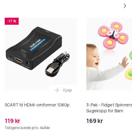
-17 %
Kjøp
Legg SCART til HDMI-omformer 1
SCART til HDMI-omformer 1080p
3-Pak - Fidget Spinne
Sugekopp for Barn
119 kr
169 kr
Tidligere laveste pris:
143 kr