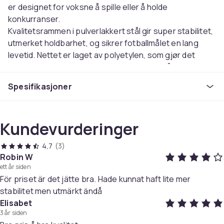
er designet for voksne å spille eller å holde
konkurranser.
Kvalitetsrammen i pulverlakkert stål gir super stabilitet,
utmerket holdbarhet, og sikrer fotballmålet en lang
levetid. Nettet er laget av polyetylen, som gjør det
værbestandig og vannbestandig. Fotballmålet leveres
komplett med solide rør og et nett, og det er veldig
Spesifikasjoner
enkelt å sette opp. Advarsel: Ikke klatre på eller henge i
tverrbjelken.
Farge: hvit
Kundevurderinger
Materiale ramme: pulverlakkert stål
Materiale nett: PE
4,7
(3)
Samlet mål: 366 x 122 x 182 cm (B x D x H)
Robin W
Mål netting: 10 x 10 cm (L x B)
ett år siden
För priset är det jätte bra. Hade kunnat haft lite mer
Diameter rør: 25/31 mm
stabilitet men utmärkt ändå
Værbestandig
Elisabet
Montering kreves: ja
3 år siden
SKU:93371