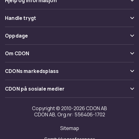
Hjelp og informasjon
Vanlige spørsmål
Handle trygt
Spor pakke
Betaling
Oppdage
Angre & returner her
Levering
Kategorier
Kontakt oss
Om CDON
Vilkår & policy
Varemerker
Om oss
Tilbakekallinger
CDONs markedsplass
Guider
Kundeanmeldelser
Merchant Help Center
CDON på sosiale medier
Jobbe på CDON
Investor relations
Copyright © 2010-2026 CDON AB
CDON AB, Org.nr: 556406-1702
Tilgjengelighet
Sitemap