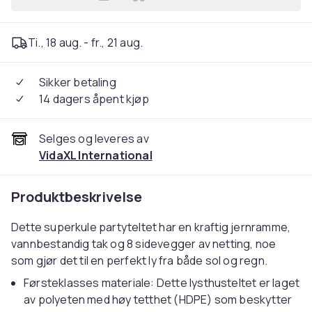
Legg vidaXL Festtelt med 8 
Ti., 18 aug. - fr., 21 aug.
Sikker betaling
14 dagers åpent kjøp
Selges og leveres av
VidaXL International
Produktbeskrivelse
Dette superkule partyteltet har en kraftig jernramme,
vannbestandig tak og 8 sidevegger av netting, noe
som gjør det til en perfekt ly fra både sol og regn.
Førsteklasses materiale: Dette lysthusteltet er laget
av polyeten med høy tetthet (HDPE) som beskytter