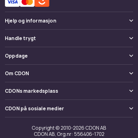
Hjelp og informasjon
Vanlige spørsmål
Handle trygt
Spor pakke
Betaling
Oppdage
Angre & returner her
Levering
Kategorier
Kontakt oss
Om CDON
Vilkår & policy
Varemerker
Om oss
Tilbakekallinger
CDONs markedsplass
Guider
Kundeanmeldelser
Merchant Help Center
CDON på sosiale medier
Jobbe på CDON
Investor relations
Copyright © 2010-2026 CDON AB
CDON AB, Org.nr: 556406-1702
Tilgjengelighet