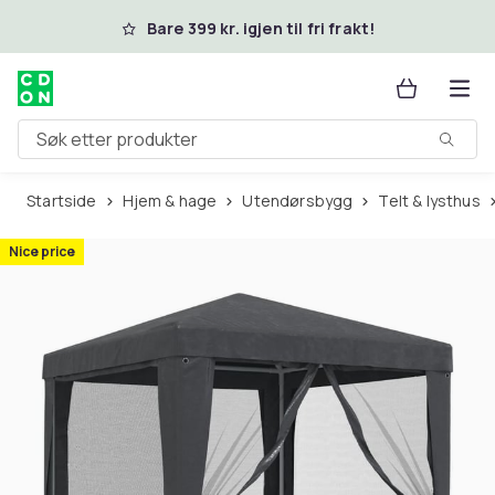
Hopp til hovedinnhold
Bare 399 kr. igjen til fri frakt!
Søk etter produkter
Startside
Hjem & hage
Utendørsbygg
Telt & lysthus
Nice price