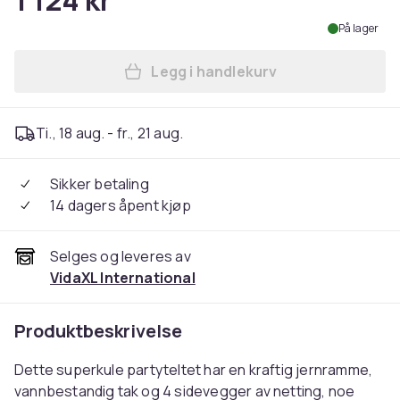
1 124 kr
På lager
Legg i handlekurv
Legg vidaXL Festtelt med 4 
Ti., 18 aug. - fr., 21 aug.
Sikker betaling
14 dagers åpent kjøp
Selges og leveres av
VidaXL International
Produktbeskrivelse
Dette superkule partyteltet har en kraftig jernramme,
vannbestandig tak og 4 sidevegger av netting, noe