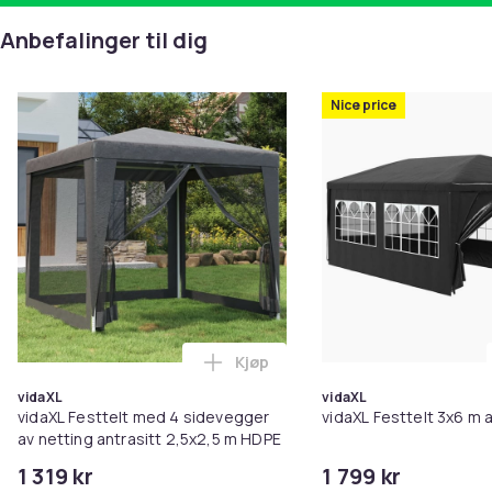
EU-ansvarlig part
Anbefalinger til dig
Haba Trading B.V.
Mary Kingsleystraat 1 5928SK Venlo The Netherlands
[email protected]
Nice price
Farge
Antracit
Størrelse
2 x 2 m
Artikkel nr.
6301c017-3166-4139-b609-579580b95b63
Produktsikkerhetsinformasjon
Kjøp
Legg vidaXL Festtelt med 4 side
vidaXL
vidaXL
vidaXL Festtelt med 4 sidevegger
vidaXL Festtelt 3x6 m a
av netting antrasitt 2,5x2,5 m HDPE
1 319 kr
1 799 kr