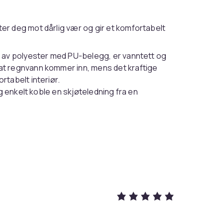
er deg mot dårlig vær og gir et komfortabelt
et av polyester med PU-belegg, er vanntett og
 at regnvann kommer inn, mens det kraftige
rtabelt interiør.
deg enkelt koble en skjøteledning fra en
praktisk for å holde telefonen, nøklene
e tilbyr ikke bare utmerket ventilasjon,
 sikrer en komfortabel og feilfri opplevelse
gnet gjør at du enkelt kan pakke teltet og
enkel transport.
.