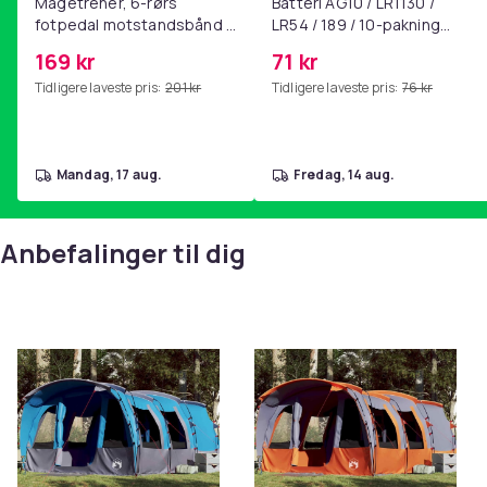
Magetrener, 6-rørs
Batteri AG10 / LR1130 /
fotpedal motstandsbånd -
LR54 / 189 / 10-pakning
SKU:94589
mage- og kjernetrening,
PKcell
169 kr
71 kr
EAN:8721012446267
yoga og
Tidligere laveste pris:
201 kr
Tidligere laveste pris:
76 kr
hjemmegymnastikk Pink
Advarsel Hold alle flammer og varmekilder unna dette 
været som krafitg vind, snø og ekstremvær.
EU-ansvarlig part
mandag, 17 aug.
fredag, 14 aug.
Haba Trading B.V.
Mary Kingsleystraat 1 5928SK Venlo The Netherlands
Anbefalinger til dig
[email protected]
Farge
Størrelse
Artikkel nr.
Produktsikkerhetsinformasjon