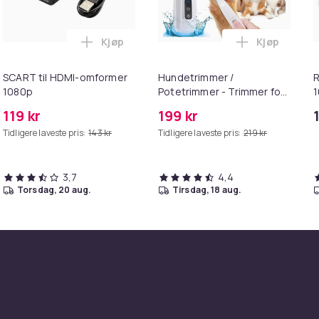
Kjøp
Kjøp
rsoner blå vanntett i handlekurven
L Tunneltelt for camping 8 personer grå vanntett i handleku
Legg SCART til HDMI-omformer 1080p i ha
Legg Hundet
SCART til HDMI-omformer
Hundetrimmer /
R
1080p
Potetrimmer - Trimmer for
1
Poter
119 kr
199 kr
Tidligere laveste pris:
143 kr
Tidligere laveste pris:
219 kr
3,7
4,4
torsdag, 20 aug.
tirsdag, 18 aug.