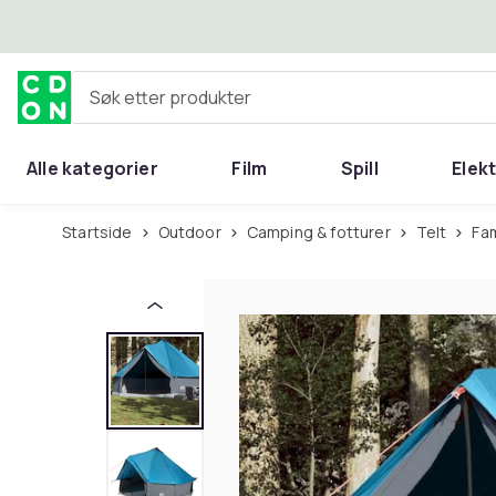
Hopp til hovedinnhold
Søk etter produkter
Alle kategorier
Film
Spill
Elek
Startside
Outdoor
Camping & fotturer
Telt
Fa