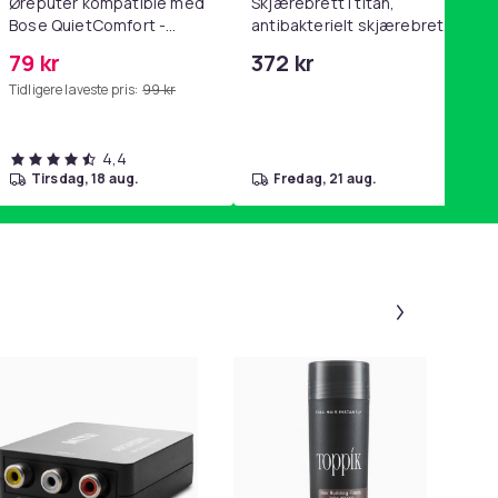
Øreputer kompatible med
Skjærebrett i titan,
Bose QuietComfort -
antibakterielt skjærebrett,
QC35/QC25/QC15/AE2 -
skjærebrett i rustfritt stål,
79 kr
372 kr
Grå
BPA-fri (2 stk.)
Tidligere laveste pris:
99 kr
4,4
tirsdag, 18 aug.
fredag, 21 aug.
Panel 1 a