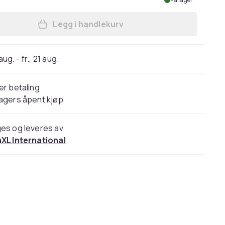
Legg i handlekurv
Legg vidaXL Familietelt tipi for 8 p
 aug. - fr., 21 aug.
er betaling
agers åpent kjøp
es og leveres av
aXL International