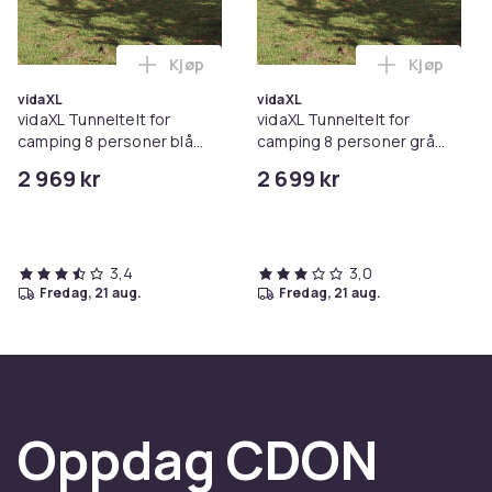
Kjøp
Kjøp
Legg vidaXL Tunneltelt for camping 8 pe
Legg vidaX
vidaXL
vidaXL
vidaXL Tunneltelt for
vidaXL Tunneltelt for
camping 8 personer blå
camping 8 personer grå
vanntett
vanntett
2 969 kr
2 699 kr
3,4
3,0
fredag, 21 aug.
fredag, 21 aug.
Oppdag CDON