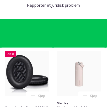
Rapporter et juridisk problem
elt
-10 %
Kjøp
Kjøp
standsbånd - mage- og kjernetrening, yoga og hjemmegymnast
teri AG10 / LR1130 / LR54 / 189 / 10-pakning PKcell i handlekur
Legg Øreputer for Bose QC35 I/II, QC25, 
Legg Stanl
Stanley