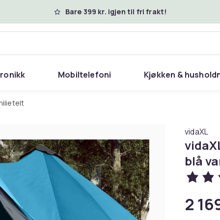
Bare 399 kr. igjen til fri frakt!
tronikk
Mobiltelefoni
Kjøkken & hushold
milietelt
vidaXL
vidaXL
blå va
2 169