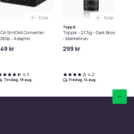
Kjøp
Kjøp
rven
ndlekurven
rimmer / Potetrimmer - Trimmer for Poter i handlekurven
Legg RCA til HDMI Converter 1080p - Adapte
Legg Toppik -
Toppik
CA til HDMI Converter
Toppik - 27,5g - Dark Brown
Lig
080p - Adapter
- Mørkebrun
Kor
Mi
149 kr
299 kr
11
iP
4,3
4,2
tirsdag, 18 aug.
fredag, 14 aug.