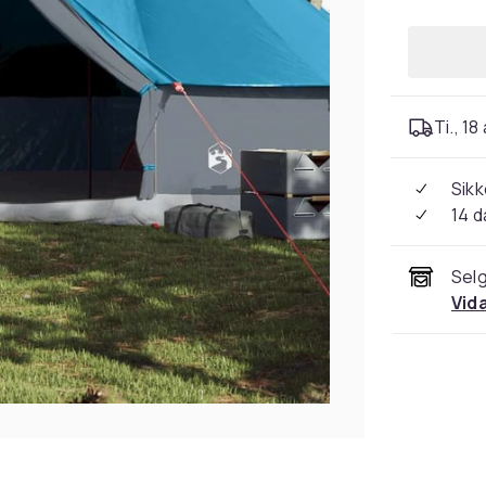
Ti., 18
Sikk
14 d
Selg
Vid