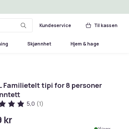
Kundeservice
Til kassen
ning
Skjønnhet
Hjem & hage
 Familietelt tipi for 8 personer
nntett
5,0
(1)
 kr
På lager