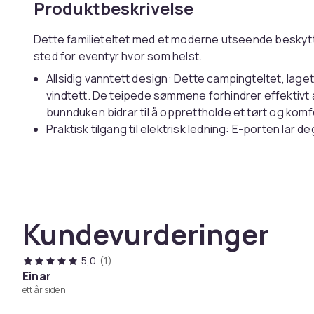
Produktbeskrivelse
Dette familieteltet med et moderne utseende beskytt
sted for eventyr hvor som helst.
Allsidig vanntett design: Dette campingteltet, lag
vindtett. De teipede sømmene forhindrer effektivt
bunnduken bidrar til å opprettholde et tørt og komfo
Praktisk tilgang til elektrisk ledning: E-porten lar 
ekstern strømkilde til teltet.
Ekstra oppbevaringsplass: Oppbevaringslommen er 
eller andre småting organisert og lett tilgjengelig.
God ventilasjon og myggbeskyttelse: Nettingveggen
men holder også effektivt insekter i sjakk, noe som
Kundevurderinger
for brukerne.
Lett og bærbart: Det sammenleggbare og lette desi
5,0
(1)
oppbevare det i den medfølgende bærevesken for 
Einar
Advarsel:
ett år siden
Hold alle flamme- og varmekilder unna dette stoffet