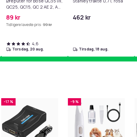
Øreputer for Bose QC35 I/II,
Stanley trakte 0,7 l, rosa
QC25, QC15, QC 2 AE 2, AE
2i, AE 2w, SoundTrue,
89 kr
462 kr
SoundLink Black
Tidligere laveste pris:
99 kr
produktstoffet. Produktet er ikke egnet for
4,6
torsdag, 20 aug.
tirsdag, 18 aug.
Blå
8-Person
d044973b-8660-4b68-8e07-50ef84a37104
-17 %
-9 %