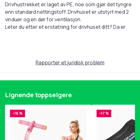
Drivhustrekket er laget av PE, noe som gjør det tyngre
enn standard nettingstoff. Drivhuset er utstyrt med 2
vinduer og en dør for ventilasjon.
Leter du etter et erstatning for drivhuset ditt? Da er
dette praktiske erstatningstrekket et godt valg.
Farge: gjennomsiktig
Materiale: PE
Mål: 300 x 150 x 200 cm (B x D x H)
Rapporter et juridisk problem
Mål vindu: 38 x 38 cm (L x B)
Mål dør: 100 x 185 cm (B x H)
Med 2 sidevinduer og 1 dør
Lignende toppselgere
SKU:316434
EAN:8720286414316
-16 %
-17 %
EU-ansvarlig part
Haba Trading B.V.
Mary Kingsleystraat 1 5928SK Venlo The Netherlands