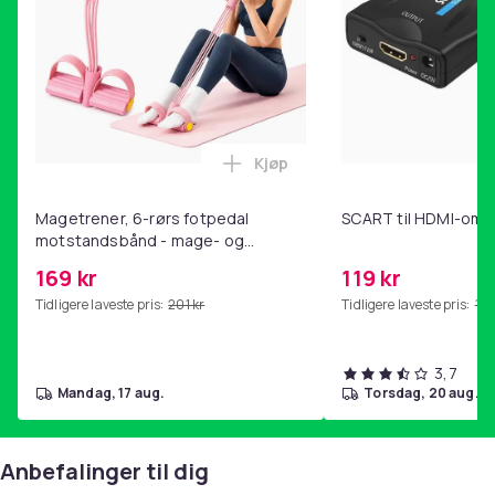
[email protected]
Størrelse
300 x 150 x 200 m
Vekt, gram
3410
Kjøp
Artikkel nr.
Legg Magetrener, 6-rørs fotp
51fddba0-1057-4b78-b8df-a718cac0aaca
Magetrener, 6-rørs fotpedal
SCART til HDMI-omf
Produktsikkerhetsinformasjon
motstandsbånd - mage- og
kjernetrening, yoga og
169 kr
119 kr
hjemmegymnastikk Pink
Tidligere laveste pris:
201 kr
Tidligere laveste pris:
143
3,7
mandag, 17 aug.
torsdag, 20 aug.
Anbefalinger til dig