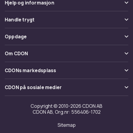
Hjelp og informasjon
Vanlige spørsmål
Handle trygt
Spor pakke
Betaling
Oppdage
Angre & returner her
Levering
Kategorier
Kontakt oss
Om CDON
Vilkår & policy
Varemerker
Om oss
Tilbakekallinger
CDONs markedsplass
Guider
Kundeanmeldelser
Merchant Help Center
CDON på sosiale medier
Jobbe på CDON
Investor relations
Copyright © 2010-2026 CDON AB
CDON AB, Org.nr: 556406-1702
Tilgjengelighet
Sitemap