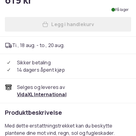
619 kr
På lager
Legg i handlekurv
Legg vidaXL Erstattningstrek
Ti., 18 aug. - to., 20 aug.
Sikker betaling
14 dagers åpent kjøp
Selges og leveres av
VidaXL International
Produktbeskrivelse
Med dette erstattningstrekket kan du beskytte
plantene dine mot vind, regn, sol og fugleskader.