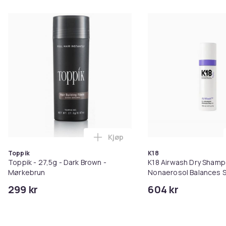
Kjøp
Legg Toppik - 27,5g - Dark Brow
Toppik
K18
Toppik - 27,5g - Dark Brown -
K18 Airwash Dry Sham
Mørkebrun
Nonaerosol Balances S
Controls Excess Oil
299 kr
604 kr